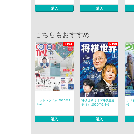
購入
購入
こちらもおすすめ
NEW!
NEW!
コットンタイム 2026年9
将棋世界（日本将棋連盟
つり情
月号
発行） 2026年9月号
号
購入
購入