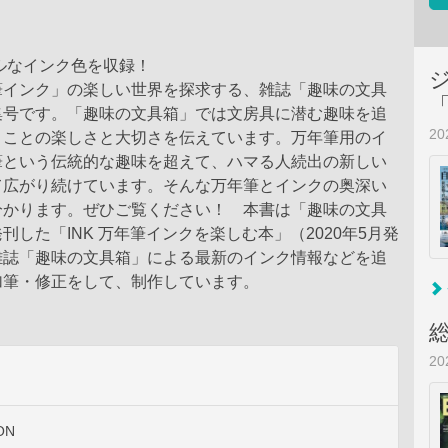
アルなインク色を収録！
筆インク」の楽しい世界を探求する、雑誌「趣味の文具
集号です。「趣味の文具箱」では文房具に潜む趣味を追
2
くことの楽しさと大切さを伝えています。万年筆用のイ
筆という伝統的な趣味を超えて、ハマる人続出の新しい
て広がり続けています。そんな万年筆とインクの奥深い
分かります。ぜひご覧ください！ 本書は「趣味の文具
刊した「INK 万年筆インクを楽しむ本」（2020年5月発
雑誌「趣味の文具箱」による最新のインク情報などを追
加筆・修正をして、制作しています。
2
ON