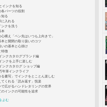
筆とインクを知る
の各パーツの役割
を知る
筆に入れる
インクを洗う
基本
の心構え「ペン先はいつも上向きで」
基本と開閉の取り扱いのコツ
扱いの基本と心掛け
と特徴
年筆インクカタログブランド編
年筆インクを上手に楽しむ
年筆インクカタログ ショップ編
しい万年筆インクライフ
ゆる書写」でインクをとことん楽しむ
えてくれる「読み返す」悦楽
いで広がるハンドレタリングの世界
てのインクの可能性を追求
をよむ