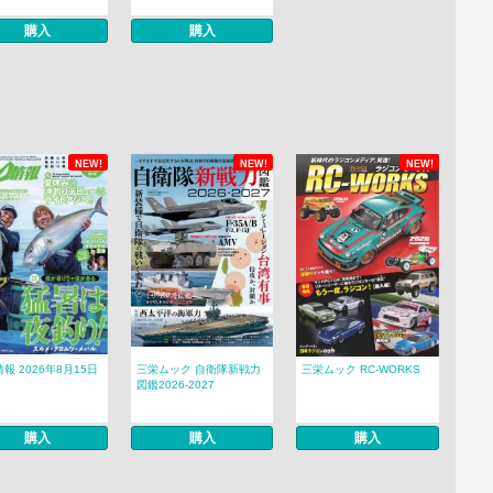
購入
購入
NEW!
NEW!
NEW!
報 2026年8月15日
三栄ムック 自衛隊新戦力
三栄ムック RC-WORKS
図鑑2026-2027
購入
購入
購入