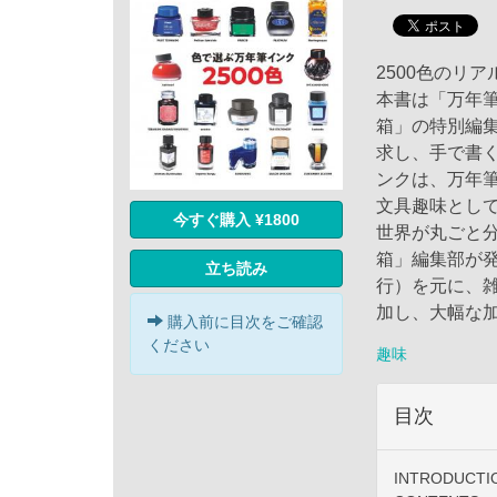
2500色のリ
本書は「万年
箱」の特別編
求し、手で書
ンクは、万年
文具趣味とし
今すぐ購入 ¥1800
世界が丸ごと
箱」編集部が発
立ち読み
行）を元に、
加し、大幅な
購入前に目次をご確認
ください
趣味
目次
INTRODUCTI