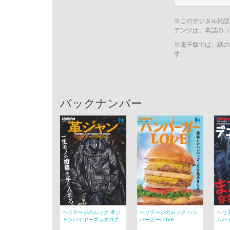
※このデジタル雑誌
テンツは、本誌のコ
※電子版では、紙の
す。
バックナンバー
ヘリテージのムック 革ジ
ヘリテージのムック ハン
ヘリ
ャンバイヤーズカタログ
バーガーLOVE
ムバ