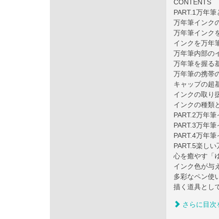
CONTENTS
PART.1万年
万年筆インク
万年筆インク
インクを万年
万年筆内部の
万年筆を握る
万年筆の携帯
キャップの超
インクの取り
インクの種類
PART.2万
PART.3万
PART.4万
PART.5楽
心を癒やす「
インク色が与
多彩なペン使
描く道具とし
さらに目次