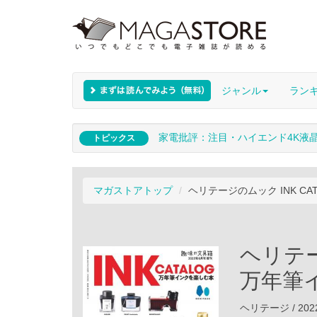
ジャンル
ラン
家電批評：注目・ハイエンド4K液
トピックス
マガストアトップ
ヘリテージのムック INK C
ヘリテー
万年筆
ヘリテージ / 202