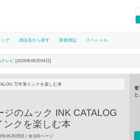
キング
雑誌名から探す
新着雑誌
スペシャル
晶テレビ
[2026年08月04日]
ATALOG 万年筆インクを楽しむ本
電
と
ジのムック INK CATALOG
インクを楽しむ本
2年05月09日 / 全165ページ