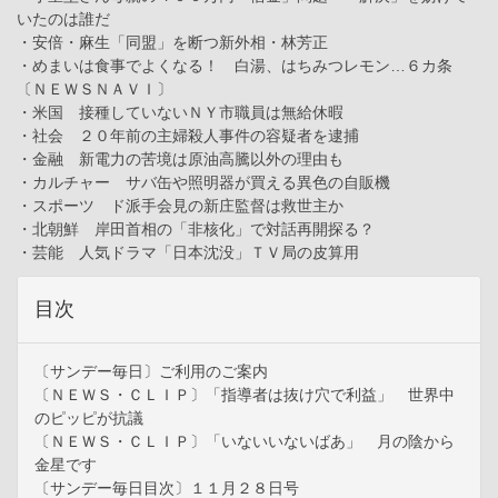
いたのは誰だ
・安倍・麻生「同盟」を断つ新外相・林芳正
・めまいは食事でよくなる！ 白湯、はちみつレモン…６カ条
〔ＮＥＷＳＮＡＶＩ〕
・米国 接種していないＮＹ市職員は無給休暇
・社会 ２０年前の主婦殺人事件の容疑者を逮捕
・金融 新電力の苦境は原油高騰以外の理由も
・カルチャー サバ缶や照明器が買える異色の自販機
・スポーツ ド派手会見の新庄監督は救世主か
・北朝鮮 岸田首相の「非核化」で対話再開探る？
・芸能 人気ドラマ「日本沈没」ＴＶ局の皮算用
目次
〔サンデー毎日〕ご利用のご案内
〔ＮＥＷＳ・ＣＬＩＰ〕「指導者は抜け穴で利益」 世界中
のピッピが抗議
〔ＮＥＷＳ・ＣＬＩＰ〕「いないいないばあ」 月の陰から
金星です
〔サンデー毎日目次〕１１月２８日号