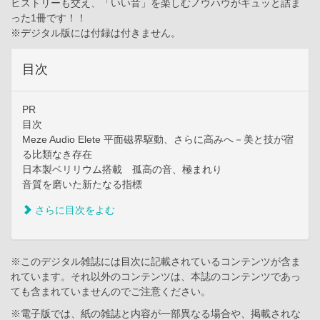
ヒストリーも交え、「いい音」を楽しむノウハウがギュッと詰ま
った1冊です！！
※デジタル版には付録は付きません。
目次
PR
目次
Meze Audio Elete 平面磁界駆動、さらに高みへ－美と技が宿
る比類なき存在
日本製ベリリウム搭載 孤高の音、極まれり
音質を磨いた新たなる指標
さらに目次をよむ
※このデジタル雑誌には目次に記載されているコンテンツが含ま
れています。それ以外のコンテンツは、本誌のコンテンツであっ
ても含まれていませんのでご注意ください。
※電子版では、紙の雑誌と内容が一部異なる場合や、掲載されな