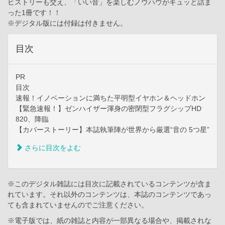
ヒストリーも交え、「いい音」を楽しむノウハウがギュッと詰ま
った1冊です！！
※デジタル版には付録は付きません。
目次
PR
目次
速報！イノベーションに満ちた平明型イヤホン＆ヘッドホン
【緊急速報！】ゼンハイザー渾身の密閉型フラグシップHD
820、降臨
【カバーストーリー】本誌執筆陣が世界から厳選“音の 5つ星”
さらに目次をよむ
※このデジタル雑誌には目次に記載されているコンテンツが含ま
れています。それ以外のコンテンツは、本誌のコンテンツであっ
ても含まれていませんのでご注意ください。
※電子版では、紙の雑誌と内容が一部異なる場合や、掲載されな