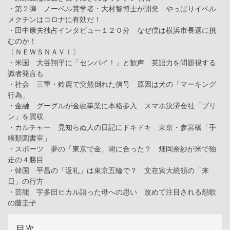
・第２弾 ノーベル賞学者・大村智博士が開発 やっぱりイベル
メクチンはコロナに有効だ！
・田中康夫独占インタビュー１２０分 なぜ僕は横浜市長選に挑
むのか！
〔ＮＥＷＳＮＡＶＩ〕
・米国 大谷翔平に「センパイ！」と歓声 英語力を問題視する
識者発言も
・社会 三重・鈴鹿で突然倒れた信号 原因は犬の「マーキング
行為」
・金融 グーグルが金融事業に本格参入 スマホ決済会社「プリ
ン」を買収
・カルチャー 見知らぬ人の日記にドキドキ 東京・参宮橋「手
帳類図書室」
・スポーツ 夢の「東京で金」間に合った？ 畑岡奈紗が米で独
走の４勝目
・韓国 平昌の「返礼」は東京五輪で？ 文在寅大統領の「来
日」の行方
・芸能 宇多田ヒカル語った母への思い 改めて注目される怨歌
の藤圭子
目次