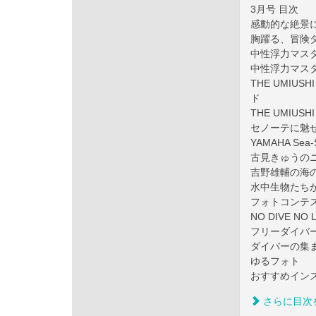
3月号 目次
感動的な絶景
胸躍る、冒険
中性浮力マス
中性浮力マス
THE UMIU
ド
THE UMIU
セノーテに魅
YAMAHA Se
古見きゅうの
吉野雄輔の海
水中生物たち
フォトコンテ
NO DIVE 
フリーダイバー
ダイバーの集
ゆるフォト
おすすめインス
さらに目次