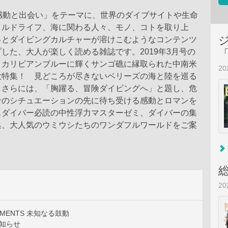
「感動と出会い」をテーマに、世界のダイブサイトや生命
イルドライフ、海に関わる人々、モノ、コトを取り上
っとダイビングカルチャーが溶けこむようなコンテンツ
した、大人が楽しく読める雑誌です。2019年3月号の
、カリビアンブルーに輝くサンゴ礁に縁取られた中南米
2
大特集！ 見どころが尽きないベリーズの海と陸を巡る
 さらには、「胸躍る、冒険ダイビングへ」と題し、危
せのシチュエーションの先に待ち受ける感動とロマンを
もダイバー必読の中性浮力マスターゼミ、ダイバーの集
集、大人気のウミウシたちのワンダフルワールドをご案
2
MOMENTS 未知なる鼓動
お知らせ