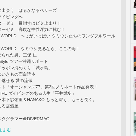
に出会う はるかなるベリーズ
ダイビングへ
ターゼミ 目指すはピタ止まり！
ターゼミ 高度な中性浮力に挑む！
SHI WORLD へぇがいっぱい ウミウシたちのワンダフルワール
SHI WORLD ウミウシ見るなら、ここの海！
せられた男、三保 仁
a-Style ツアー沖縄リポート
ニッポン海めぐり「城ヶ島」
のいきもの面白読本
が魅せる 愛の流儀
スト「オーシャンズ77」第2回ノミネート作品発表！
NO LIFE ダイビングのある人生「平井武史」
木下紗佑里＆HANAKO もっと深く、もっと長く。
まる居酒屋
タグラマー＠DIVERMAG
をよむ