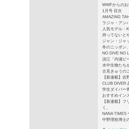
WWFからの
1月号 目次
AMAZING T
ラジャ・アン
人気モデル・Kel
持ってないと
ジャン・ジャ
冬のニッポン、
NO DIVE 
須江「内浦ビー
水中生物たち
古見きゅうの
【新連載】吉
CLUB DIV
学生ダイバー
おすすめインス
【新連載】フリ
く。
NANA TIM
中野理枝博士