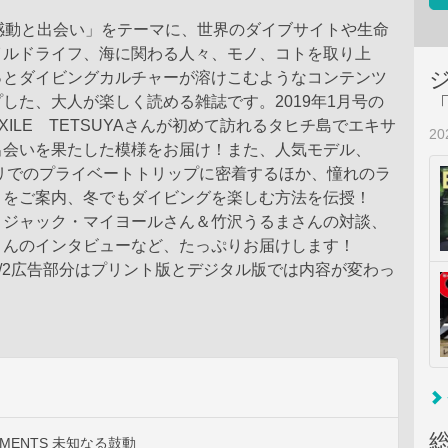
「感動と出会い」をテーマに、世界のダイブサイトや生命
イルドライフ、海に関わる人々、モノ、コトを取り上
っとダイビングカルチャーが溶けこむようなコンテンツ
した、大人が楽しく読める雑誌です。2019年1月号の
XILE TETSUYAさんが初めて訪れるタヒチ島でエキサ
2
出会いを果たした模様をお届け！また、人気モデル、
のバリでのプライベートトリップに密着するほか、憧れのラ
トをご案内、冬でもダイビングを楽しむ方法を伝授！
・ジャック・マイヨールさん＆竹沢うるまさんの対談、
さんのインタビューなど、たっぷりお届けします！
1/2広告部分はプリント版とデジタル版では内容が変わっ
MOMENTS 未知なる鼓動