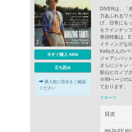
DIVERは、
力あふれるワ
げ、日常にも
をラインナップ
巻頭特集は、E
イティングな
Kellyさん
今すぐ購入 ¥856
ジャアンパッ
さらにジャン
立ち読み
影山ヒロノブ
※99ページの
購入前に目次をご確認
ております。
ください
スポーツ
目次
WILDLIFE 