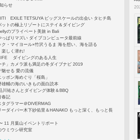
お知らせ
2
AHITI EXILE TETSUYA ビッグスケールの出会い タヒチ島
パットの極上リゾートにステイ＆ダイビング
lyのプライベート美旅 in Bali
やっぱりマズい ダイブコンピュータ最前線
ック・マイヨール×竹沢うるま 海を想い、海を語る
楽しく潜れ!
NO LIFE ダイビングのある人生
チ」カメラ派も満足の冬ダイブナビ 2019
が魅せる 愛の流儀
ニッポン海めぐり「桜島」
野雄輔の海のいきもの面白読本
ER 品川祐さんとダイビング体験＆BBQ
青春記
タグラマー＠DIVERMAG
ーダイバー木下紗佑里＆HANAKO もっと深く、もっと長
ES 〜 11 月葉山イベントリポート
のウミウシ研究室