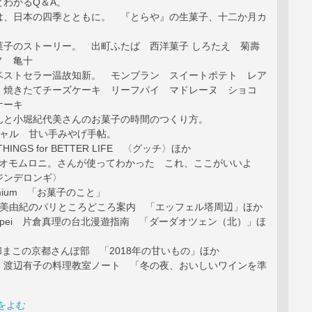
とわかるQ＆A。
は、日本の四季とともに。 『とらや』の生菓子、十二か月カ
菓子のストーリー。 出町ふたば 西洋菓子 しろたえ 菊壽
ノ 亀十
ベストセラー温故知新。 モンブラン スイートポテト レア
 焼きたてチーズケーキ リーフパイ マドレーヌ ショコ
ケーキ
んと小堀紀代美さんのお菓子の時間のつくり方。
スペシャル 甘い手みやげ手帖。
n THINGS for BETTER LIFE 〈グッチ〉ほか
 IT オモムロニ。さんが使ってわかった これ、ここがいいよ
ジンデロンギ〉
remium 「お菓子のこと」
 木戸美由紀のパリところどころ案内 「エッフェル塔周辺」ほか
aipei 片倉真理の台北漫遊指南 「ダーダオツェン（北）」ほ
 大和まこの京都さんぽ部 「2018年の甘いもの」ほか
NG 渡辺有子の料理教室ノート 「冬の夜、おいしいワインを準
をよむ