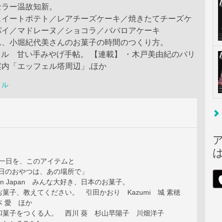
セラー温故知新。
スイートポテト／レアチーズケーキ／焼きたてチーズケ
パイ／マドレーヌ／ショコラ／ババロアケーキ
ん、小堀紀代美さんのお菓子の時間のつくり方。
シャル 甘い手みやげ手帖。 【連載】 ・木戸美由紀のパリ
内「エッフェル塔周辺」,ほか
イル
よい一日を、このアイテムと
 「今日のおやつは、あの場所で」
ngs in Japan みんな大好き、日本のお菓子。
菓子、教えてください。 引田かおり Kazumi 城 素穂
 愛 ほか
和菓子をつくる人。 西川 葵 杉山早陽子 川畑洋子