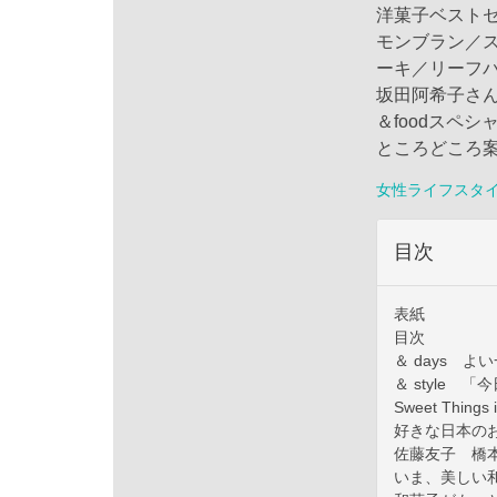
洋菓子ベスト
モンブラン／
ーキ／リーフ
坂田阿希子さ
＆foodスペ
ところどころ案
女性ライフスタ
目次
表紙
目次
＆ days 
＆ style
Sweet Thi
好きな日本のお
佐藤友子 橋本
いま、美しい