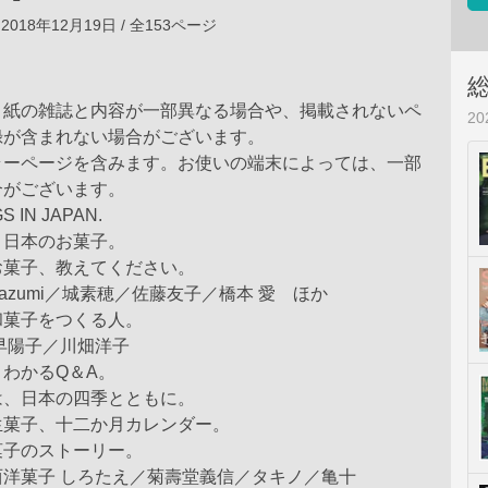
2018年12月19日 / 全153ページ
、紙の雑誌と内容が一部異なる場合や、掲載されないペ
2
録が含まれない場合がございます。
ラーページを含みます。お使いの端末によっては、一部
合がございます。
S IN JAPAN.
、日本のお菓子。
お菓子、教えてください。
azumi／城素穂／佐藤友子／橋本 愛 ほか
和菓子をつくる人。
早陽子／川畑洋子
わかるQ＆A。
は、日本の四季とともに。
生菓子、十二か月カレンダー。
菓子のストーリー。
洋菓子 しろたえ／菊壽堂義信／タキノ／亀十