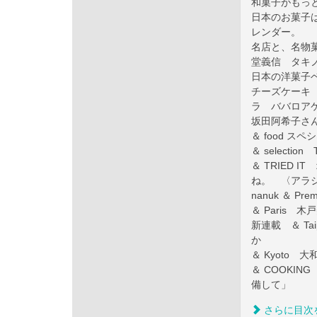
和菓子がもっ
日本のお菓子
レンダー。
名店と、名物
堂義信 タキ
日本の洋菓子
チーズケーキ
ラ ババロア
坂田阿希子さ
＆ food 
＆ selectio
＆ TRIED
ね。 〈アラ
nanuk ＆ P
＆ Paris
新連載 ＆ T
か
＆ Kyoto
＆ COOKI
備して」
さらに目次