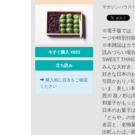
マガジンハウス / 
※電子版では
ージや特別付
※本雑誌はカ
今すぐ購入 ¥693
読みづらい場
SWEET THING
立ち読み
みんな大好き
好きな日本の
購入前に目次をご確認
引田かおり／K
ください
いま、美しい
西川 葵／杉山
和菓子がもっと
日本のお菓子
『とらや』の
名店と、名物
出町ふたば／西