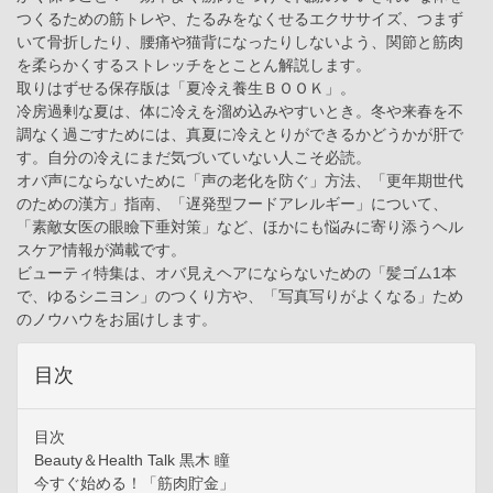
つくるための筋トレや、たるみをなくせるエクササイズ、つまず
いて骨折したり、腰痛や猫背になったりしないよう、関節と筋肉
を柔らかくするストレッチをとことん解説します。
取りはずせる保存版は「夏冷え養生ＢＯＯＫ」。
冷房過剰な夏は、体に冷えを溜め込みやすいとき。冬や来春を不
調なく過ごすためには、真夏に冷えとりができるかどうかが肝で
す。自分の冷えにまだ気づいていない人こそ必読。
オバ声にならないために「声の老化を防ぐ」方法、「更年期世代
のための漢方」指南、「遅発型フードアレルギー」について、
「素敵女医の眼瞼下垂対策」など、ほかにも悩みに寄り添うヘル
スケア情報が満載です。
ビューティ特集は、オバ見えヘアにならないための「髪ゴム1本
で、ゆるシニヨン」のつくり方や、「写真写りがよくなる」ため
のノウハウをお届けします。
目次
目次
Beauty＆Health Talk 黒木 瞳
今すぐ始める！「筋肉貯金」