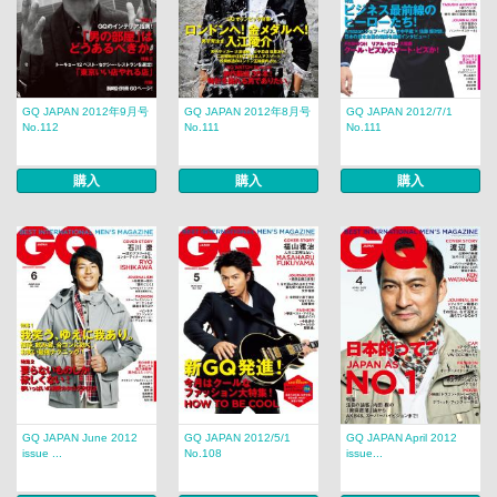
GQ JAPAN 2012年9月号
GQ JAPAN 2012年8月号
GQ JAPAN 2012/7/1
No.112
No.111
No.111
購入
購入
購入
GQ JAPAN June 2012
GQ JAPAN 2012/5/1
GQ JAPAN April 2012
issue ...
No.108
issue...