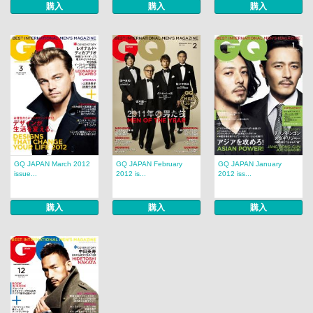
購入
購入
購入
GQ JAPAN March 2012
GQ JAPAN February
GQ JAPAN January
issue...
2012 is...
2012 iss...
購入
購入
購入