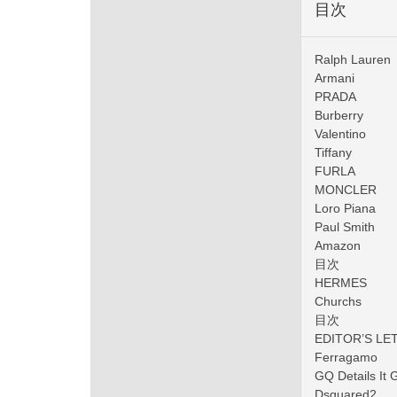
目次
Ralph Lauren
Armani
PRADA
Burberry
Valentino
Tiffany
FURLA
MONCLER
Loro Piana
Paul Smith
Amazon
目次
HERMES
Churchs
目次
EDITOR’S LE
Ferragamo
GQ Details 
Dsquared2