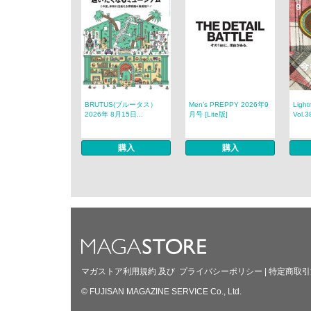
BRUTUS(ブルータス）
Men’s PREPPY 2026年9
Ligh
2026年 8月15日...
月号 [Lite版]
Vol.38
購入
購入
マガストア利用規約
及び
プライバシーポリシー
|
特定商取引
© FUJISAN MAGAZINE SERVICE Co., Ltd.