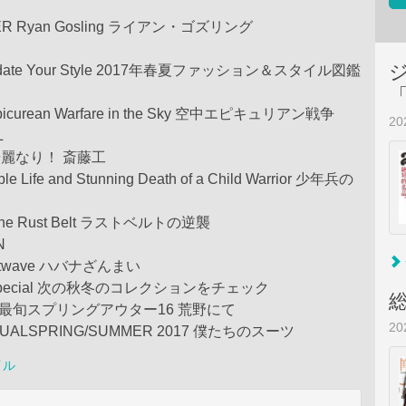
ER Ryan Gosling ライアン・ゴズリング
 Update Your Style 2017年春夏ファッション＆スタイル図鑑
f Epicurean Warfare in the Sky 空中エピキュリアン戦争
2
L
nk華麗なり！ 斎藤工
le Life and Stunning Death of a Child Warrior 少年兵の
 the Rust Belt ラストベルトの逆襲
N
eatwave ハバナざんまい
on Special 次の秋冬のコレクションをチェック
olio 最旬スプリングアウター16 荒野にて
2
NUALSPRING/SUMMER 2017 僕たちのスーツ
イル