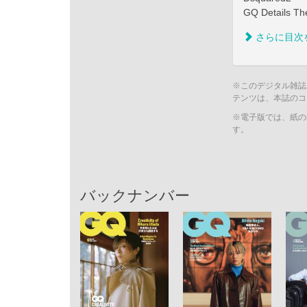
GQ Detail
さらに目次
※このデジタル雑誌
テンツは、本誌のコ
※電子版では、紙の
す。
バックナンバー