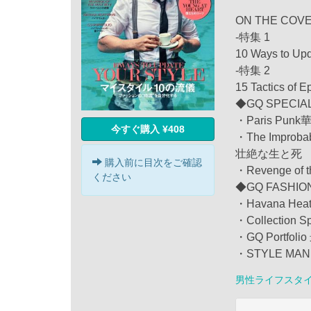
ON THE COV
-特集 1
10 Ways to
-特集 2
15 Tactics o
◆GQ SPECIA
・Paris Pu
今すぐ購入 ¥408
・The Improbab
壮絶な生と死
購入前に目次をご確認
・Revenge of
ください
◆GQ FASHIO
・Havana H
・Collecti
・GQ Portf
・STYLE MA
男性ライフスタ