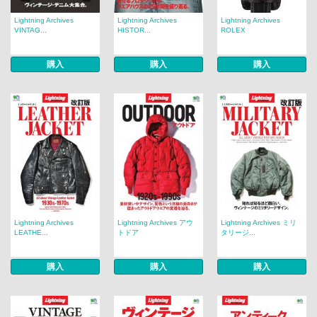
Lightning Archives
Lightning Archives
Lightning Archives
VINTAG...
HISTOR...
ROLEX
購入
購入
購入
Lightning Archives
Lightning Archives アウ
Lightning Archives ミリ
LEATHE...
トドア
タリージ...
購入
購入
購入