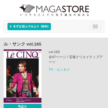
Toggle
navigati
ル・サンク vol.165
vol.165
全47ページ / 宝塚クリエイティブア
ーツ
TV・エンタメ
拡大