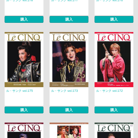
ル・サンク vol.178
ル・サンク vol.177
ル・サンク vol.176
購入
購入
購入
ル・サンク vol.175
ル・サンク vol.173
ル・サンク vol.172
購入
購入
購入