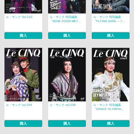
ル・サンク Vol.210
ル・サンク 特別編集
ル・サンク 特別編集
『NOW! ZOOM ME!!...
『FLYING SAPA ―フ...
購入
購入
購入
ル・サンク vol.209
ル・サンク vol.208
ル・サンク 特別編集
『DANCE OLYMPIA』
購入
購入
購入