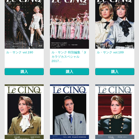
ル・サンク vol.190
ル・サンク 特別編集「タ
ル・サンク vol.189
カラヅカスペシャル
2017...
購入
購入
購入