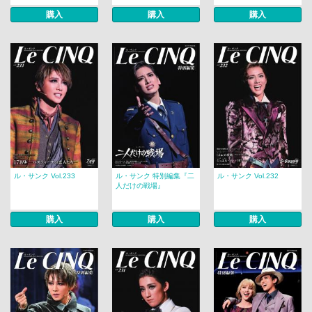
購入
購入
購入
ル・サンク Vol.233
ル・サンク 特別編集『二
ル・サンク Vol.232
人だけの戦場』
購入
購入
購入