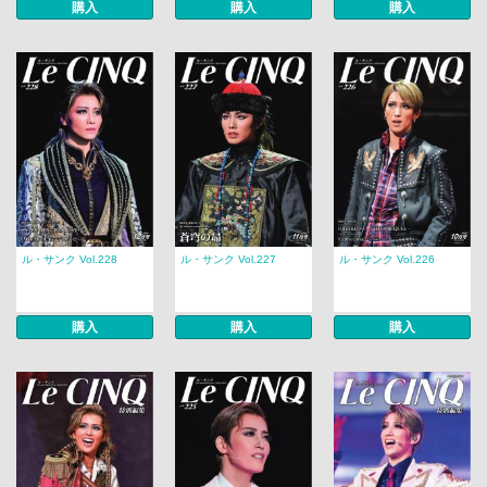
購入
購入
購入
ル・サンク Vol.228
ル・サンク Vol.227
ル・サンク Vol.226
購入
購入
購入