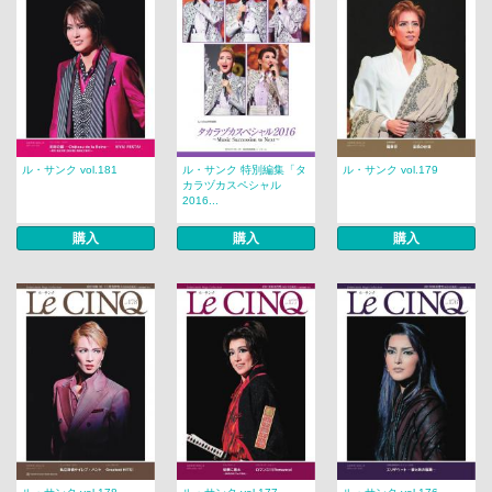
ル・サンク vol.181
ル・サンク 特別編集「タ
ル・サンク vol.179
カラヅカスペシャル
2016...
購入
購入
購入