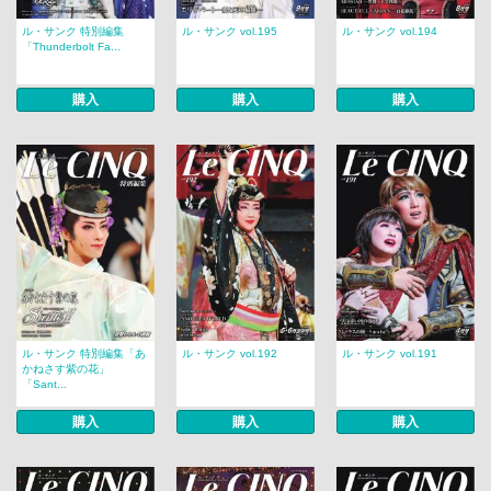
ル・サンク 特別編集
ル・サンク vol.195
ル・サンク vol.194
「Thunderbolt Fa...
購入
購入
購入
ル・サンク 特別編集「あ
ル・サンク vol.192
ル・サンク vol.191
かねさす紫の花」
「Sant...
購入
購入
購入