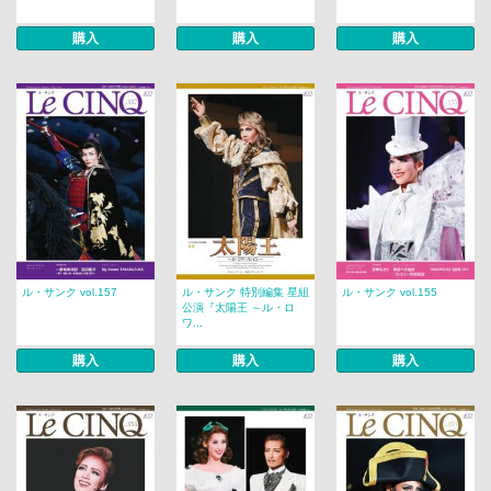
購入
購入
購入
ル・サンク vol.157
ル・サンク 特別編集 星組
ル・サンク vol.155
公演『太陽王 ～ル・ロ
ワ...
購入
購入
購入