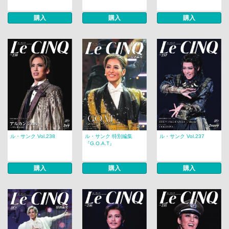
購入
購入
購入
ル・サンク Vol.238
ル・サンク 特別編集
ル・サンク Vol.237
『G.O.A.T』
購入
購入
購入