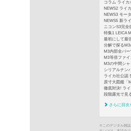
コラム ライ
NEWS2 ラ
NEWS3 モ
NEWS5 新
ニコンS3完全
特集1 LEIC
最初にして最
分解で探るM
M3内部全パー
M3等倍ファ
M3の中間シ
シリアルナン
ライカ社公認 
原寸大図鑑「M
徹底対決! ラ
段階露光で見
さらに目次
※このデジタル雑誌
テンツは、本誌のコ