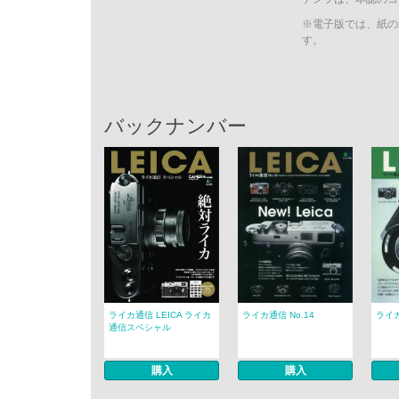
※電子版では、紙の
す。
バックナンバー
ライカ通信 LEICA ライカ
ライカ通信 No.14
ライカ
通信スペシャル
購入
購入