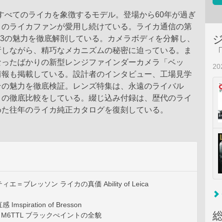
すべてのライカを象徴するモデル。登場から60年が過ぎ
くのライカファンが愛用し続けている。ライカ通信の第
M3の魅力を徹底解剖している。カメラボディを分解し、
析しながら、精巧なメカニズムの秘密に迫っている。ま
なったばかりの新型レンジファインダーカメラ「ベッ
2
情報も掲載している。設計者のインタビュー、工場見学
その魅力を徹底検証。レンズ特集は、永遠のライバル
との徹底比較をしている。綴じ込み付録は、歴代のライ
めた往年のライカ純正カタログを復刻している。
＝ブレッソン ライカの真価 Ability of Leica
spiration of Bresson
カM6TTL ブラックぺイントの全貌