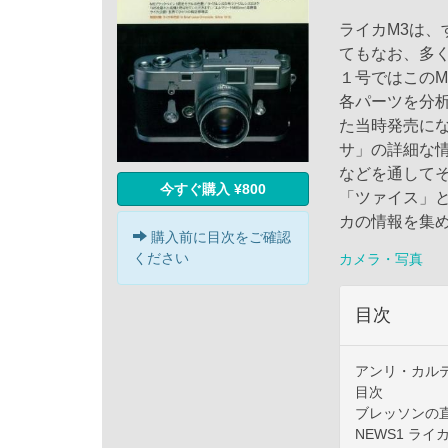
ライカM3は、
てもなお、多
１号ではこの
各パーツを分
た当時発売に
サ」の詳細な
などを通して
今すぐ購入 ¥800
「ツァイス」
カの情報を集
購入前に目次をご確認
ください
カメラ・写真
目次
アンリ・カルティエ
目次
ブレッソンの直感 Im
NEWS1 ライ