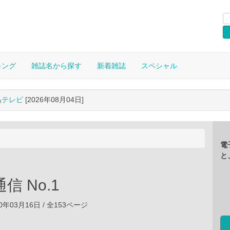
キング
雑誌名から探す
新着雑誌
スペシャル
晶テレビ
[2026年08月04日]
電
と
信 No.1
0年03月16日 / 全153ページ