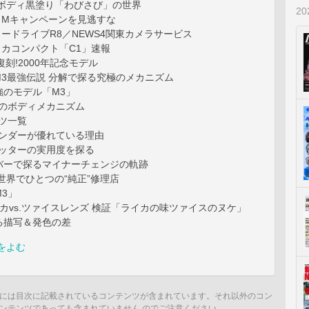
カボディ黒塗り「わびさび」の世界
2
イカMキャンペーンを見逃すな
ータードライブR8／NEWS4関東カメラサービス
ライカコンパクト「C1」速報
復刻!2000年記念モデル
A M3最強伝説 分解で探る究極のメカニズム
強のモデル「M3」
3のボディメカニズム
ツ一覧
インダーが優れている理由
ャッターの実用度を探る
バーで探るマイナーチェンジの軌跡
世界でひとつの“純正”修理店
3」
イカvs.ツァイスレンズ 検証「ライカの味ツァイスのヌケ」
る描写＆発色の差
をよむ
には目次に記載されているコンテンツが含まれています。それ以外のコン
ンテンツであっても含まれていません のでご注意ください。