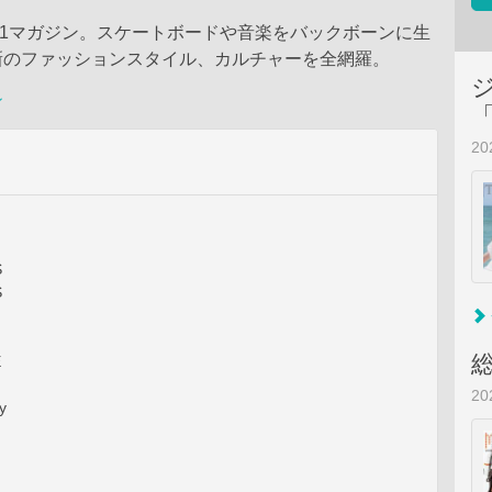
.1マガジン。スケートボードや音楽をバックボーンに生
新のファッションスタイル、カルチャーを全網羅。
ン
2
S
S
E
2
y