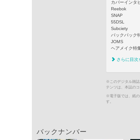
カバーインタ
Reebok
SNAP
55DSL
Subciety
バックパック
JOMS
ヘアメイク特
さらに目次
※このデジタル雑誌
テンツは、本誌のコ
※電子版では、紙の
す。
バックナンバー