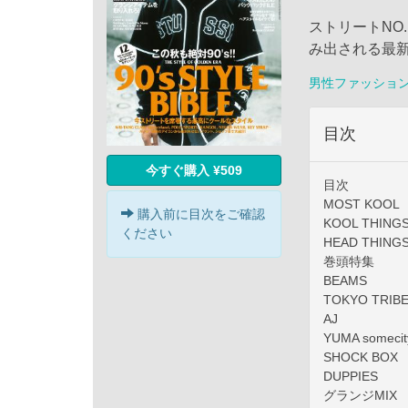
ストリートNO
み出される最
男性ファッショ
目次
今すぐ購入 ¥509
目次
MOST KOOL
購入前に目次をご確認
KOOL THING
ください
HEAD THING
巻頭特集
BEAMS
TOKYO TRIB
AJ
YUMA somecit
SHOCK BOX
DUPPIES
グランジMIX