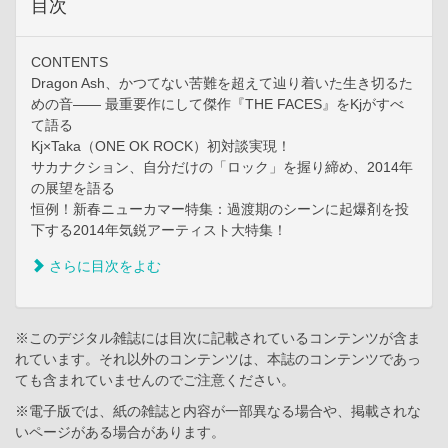
目次
CONTENTS
Dragon Ash、かつてない苦難を超えて辿り着いた生き切るた
めの音―― 最重要作にして傑作『THE FACES』をKjがすべ
て語る
Kj×Taka（ONE OK ROCK）初対談実現！
サカナクション、自分だけの「ロック」を握り締め、2014年
の展望を語る
恒例！新春ニューカマー特集：過渡期のシーンに起爆剤を投
下する2014年気鋭アーティスト大特集！
さらに目次をよむ
※このデジタル雑誌には目次に記載されているコンテンツが含ま
れています。それ以外のコンテンツは、本誌のコンテンツであっ
ても含まれていませんのでご注意ください。
※電子版では、紙の雑誌と内容が一部異なる場合や、掲載されな
いページがある場合があります。