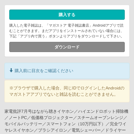
購入する
購入した電子雑誌は、「マガストア 電子雑誌書店」Androidアプリで読
むことができます。まだアプリをインストールされていない場合には、
下記「アプリ内で買う」ボタンよりアプリをダウンロードして下さい。
ダウンロード
購入前に目次をご確認ください
※ブラウザで購入した場合、同じIDでログインしたAndroidの
マガストアアプリでないと雑誌を読むことができません。
家電批評7月号はながら聴きイヤホン／ハイエンドロボット掃除機
／ノートPC／低価格プロジェクター／スチームオーブンレンジ／
モバイルバッテリー／スマートフォン（10万円以下）／完全ワイ
ヤレスイヤホン／ブラシアイロン／電気シェーバー／ドライヤー