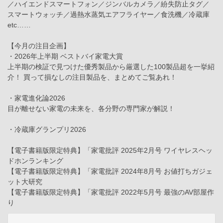
／ハイエンドスマートフォン／ジンバルカメラ／紛失防止タグ／
スマートウォッチ／過熱水蒸気エアフライヤー／食洗機／冷蔵庫
etc……
【今月の注目企画】
・2026年上半期 ベストバイ家電大賞
上半期の検証で見つけた優秀製品から厳選した100製品超を一挙紹
介！ 買って損なしの注目製品を、まとめてご覧あれ！
・家電進化論2026
目が離せない家電の未来を、各分野の専門家が解説！
・冷蔵庫グランプリ2026
【電子書籍版限定特典】「家電批評 2025年2月号 ワイヤレスヘッ
ドホンランキング
【電子書籍版限定特典】「家電批評 2024年8月号 お値打ちガジェ
ット大研究
【電子書籍版限定特典】「家電批評 2022年5月号 最強のAV部屋作
り