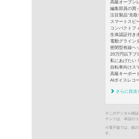
高級オーブン
編集部員の買っ
注目製品“先取
スマートスピ
コンパクトフ
生体認証付き
電動グライン
密閉型有線ヘ
20万円以下プ
私にあげたい！
自転車向けス
高級キーボー
AIボイスレコ
さらに目次
※このデジタル雑誌
テンツは、本誌のコ
※電子版では、紙の
す。