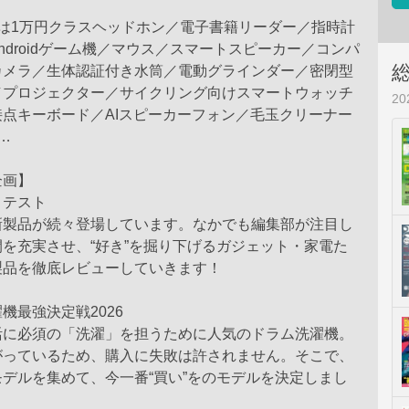
は1万円クラスヘッドホン／電子書籍リーダー／指時計
Androidゲーム機／マウス／スマートスピーカー／コンパ
カメラ／生体認証付き水筒／電動グラインダー／密閉型
／プロジェクター／サイクリング向けスマートウォッチ
2
点キーボード／AIスピーカーフォン／毛玉クリーナー
…
企画】
りテスト
新製品が続々登場しています。なかでも編集部が注目し
を充実させ、“好き”を掘り下げるガジェット・家電た
製品を徹底レビューしていきます！
機最強決定戦2026
活に必須の「洗濯」を担うために人気のドラム洗濯機。
がっているため、購入に失敗は許されません。そこで、
デルを集めて、今一番“買い”をのモデルを決定しまし