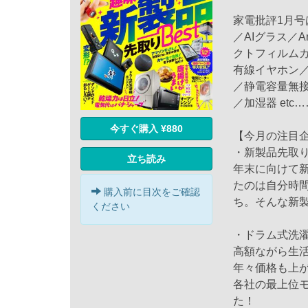
家電批評1月号
／AIグラス／
クトフィルム
有線イヤホン
／静電容量無接
／加湿器 etc…
今すぐ購入 ¥880
【今月の注目
・新製品先取
立ち読み
年末に向けて
たのは自分時間
購入前に目次をご確認
ち。そんな新
ください
・ドラム式洗濯
高額ながら生
年々価格も上
各社の最上位モ
た！