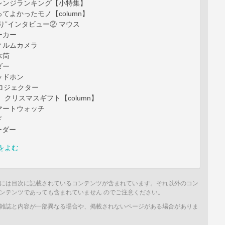
レンジランキング【小特集】
てよかったモノ【column】
り”インタビュー② マウス
ーカー
ィルムカメラ
水筒
ダー
ッドホン
ロジェクター
 クリスマスギフト【column】
マートウォッチ
ド
ーダー
をよむ
には目次に記載されているコンテンツが含まれています。それ以外のコン
ンテンツであっても含まれていません のでご注意ください。
雑誌と内容が一部異なる場合や、掲載されないページがある場合がありま