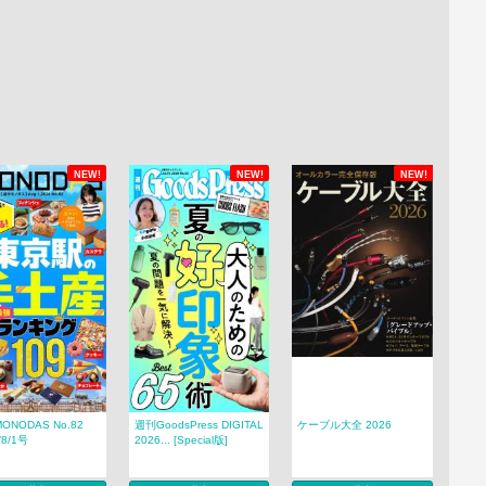
NEW!
NEW!
NEW!
ONODAS No.82
週刊GoodsPress DIGITAL
ケーブル大全 2026
/8/1号
2026... [Special版]