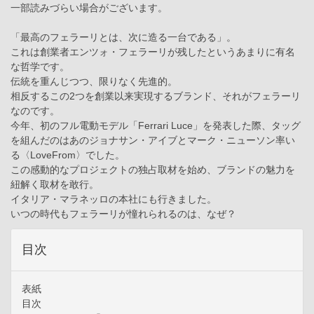
一部読みづらい場合がございます。
「最高のフェラーリとは、次に造る一台である」。
これは創業者エンツォ・フェラーリが残したというあまりに有名
な哲学です。
伝統を重んじつつ、限りなく先進的。
相反するこの2つを創業以来実現するブランド、それがフェラーリ
なのです。
今年、初のフル電動モデル「Ferrari Luce」を発表した際、タッグ
を組んだのはあのジョナサン・アイブとマーク・ニューソン率い
る〈LoveFrom〉でした。
この感動的なプロジェクトの独占取材を始め、ブランドの魅力を
紐解く取材を敢行。
イタリア・マラネッロの本社にも行きました。
いつの時代もフェラーリが憧れられるのは、なぜ？
目次
表紙
目次