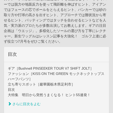
ーでは脱力や地面反力を使って飛距離を伸ばすヒント、アイアン
ではフェースの芯でボールをとらえるヒント、バンカーでは砂の
取り方や打球の高さを出すヒント、アプローチでは難状況から寄
せるヒント、パッティングではタッチを合わせるヒントなどを人
気・実力派のプロたちが多数出演してお教えします。ギアの注目
企画は「ウエッジ」。多様化したソールの選び方を丁寧にレクチ
ャー。新生ワッグルはレッスン記事を大強化！ ゴルフ上達に必
ず役立つ7月号をぜひご覧ください。
目次
ギア［Bushnell PINSEEKER TOUR V7 SHIFT JOLT］
ファッション［KISS ON THE GREEN モックネックトップス
ハーフパンツ］
立ち寄りスポット［巖華園栃木県足利市］
目次
大特集 明日から突然うまくなる！ ヒント55連発！
さらに目次をよむ