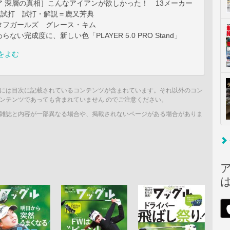
ア 深層の真相］こんなアイアンが欲しかった！ 13メーカー
気試打 試打・解説＝鹿又芳典
タフガールズ グレース・キム
ない完成度に、新しい色「PLAYER 5.0 PRO Stand」
をよむ
には目次に記載されているコンテンツが含まれています。それ以外のコン
ンテンツであっても含まれていません のでご注意ください。
雑誌と内容が一部異なる場合や、掲載されないページがある場合がありま