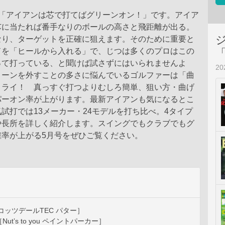
は「アイアンは芯で打てばグリーンオン！」です。アイア
芯に当たれば番手なりのボールの高さと飛距離が出る。
なり、ターゲットを正確に狙えます。そのために重要と
ドを「ヒールから入れる」で、じつは多くのプロはこの
って打っている、と聞けば試さずにはいられませんよ
2
リーンを外すことの多さに悩んでいるゴルファーは「曲
トライ！ 真っすぐ打つよりむしろ簡単、狙い方・曲げ
パーオン率が上がります。最新アイアンも気になるとこ
試打では13メーカー・24モデルを打ち比べ。4タイプ
や長所を詳しく紹介します。スイングでもクラブでもグ
確率が上がる5月号をぜひご覧ください。
コッツデールTEC パター］
ut’s to you ペイントパーカー］