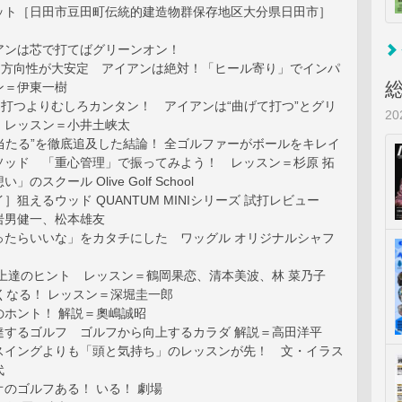
ット［日田市豆田町伝統的建造物群保存地区大分県日田市］
アンは芯で打てばグリーンオン！
離感＆方向性が大安定 アイアンは絶対！「ヒール寄り」でインパ
ン＝伊東一樹
っすぐ打つよりむしろカンタン！ アイアンは“曲げて打つ”とグリ
2
 レッスン＝小井土峡太
うまく当たる”を徹底追及した結論！ 全ゴルファーがボールをキレイ
ソッド 「重心管理」で振ってみよう！ レッスン＝杉原 拓
のスクール Olive Golf School
］狙えるウッド QUANTUM MINIシリーズ 試打レビュー
岩男健一、松本雄友
ったらいいな」をカタチにした ワッグル オリジナルシャフ
効上達のヒント レッスン＝鶴岡果恋、清本美波、林 菜乃子
くなる！ レッスン＝深堀圭一郎
のホント！ 解説＝奧嶋誠昭
達するゴルフ ゴルフから向上するカラダ 解説＝高田洋平
スイングよりも「頭と気持ち」のレッスンが先！ 文・イラス
代
のゴルフある！ いる！ 劇場