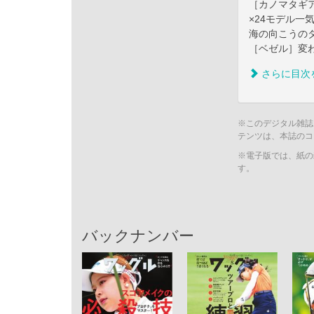
［カノマタギ
×24モデル一
海の向こうの
［ベゼル］変わら
さらに目次
※このデジタル雑誌
テンツは、本誌のコ
※電子版では、紙の
す。
バックナンバー