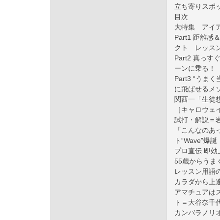
立ち寄りスポ
目次
大特集 アイ
Part1 距
クト レッス
Part2 真
ーンに乗る！
Part3 “
に飛ばせるメ
関西一「生徒想い」
［キャロウェイ
試打・解説＝
「こんなのあ
ト“Wave”爆誕
プロ直伝 即
55歳からうま
レッスン用語
カラダから上
アマチュアは
ト＝大谷奈千
カンバラノリオ