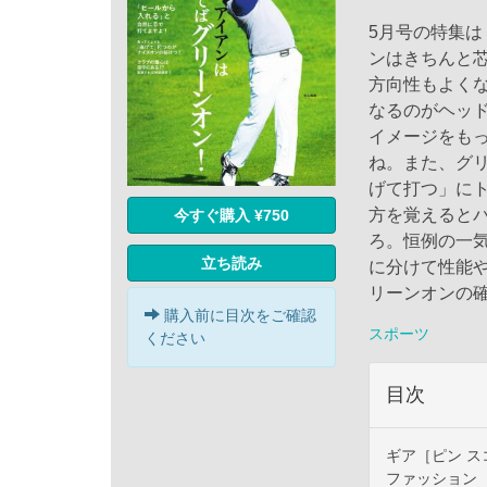
5月号の特集
ンはきちんと
方向性もよく
なるのがヘッ
イメージをも
ね。また、グ
げて打つ」に
方を覚えると
今すぐ購入 ¥750
ろ。恒例の一気
立ち読み
に分けて性能
リーンオンの
購入前に目次をご確認
スポーツ
ください
目次
ギア［ピン ス
ファッション［N