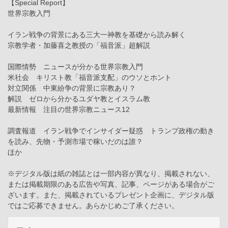
【Special Report】
世界宗教入門
イラン戦争の背景にある三大一神教を基礎から読み解く
宗教学者・加藤喜之教授の「福音派」超解説
国際情勢 ニュースが分かる世界宗教入門
米社会 キリスト教「福音派支配」のウソとホント
対立関係 中東紛争の背景に宗教あり？
解説 ゼロから分かるユダヤ教とイスラム教
最新情報 注目の世界宗教ニュース12
調査報道 イラン戦争でインサイダー疑惑 トランプ政権の動き
を読み、先物・予測市場で稼いだのは誰？
ほか
※デジタル版は紙の雑誌とは一部内容が異なり、掲載されない、
または掲載期限のある広告や写真、記事、ページがある場合がご
ざいます。また、掲載されているプレゼント企画に、デジタル版
ではご応募できません。あらかじめご了承ください。