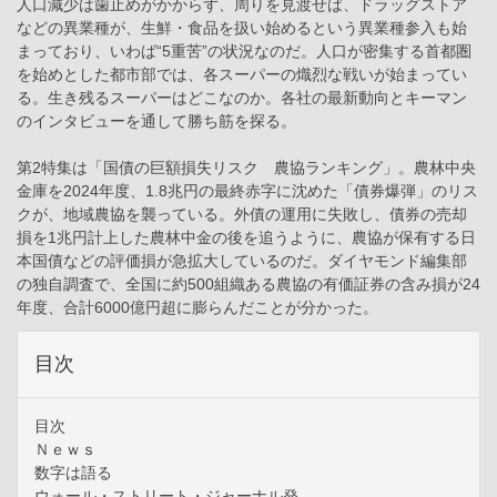
人口減少は歯止めがかからず、周りを見渡せば、ドラッグストア
などの異業種が、生鮮・食品を扱い始めるという異業種参入も始
まっており、いわば“5重苦”の状況なのだ。人口が密集する首都圏
を始めとした都市部では、各スーパーの熾烈な戦いが始まってい
る。生き残るスーパーはどこなのか。各社の最新動向とキーマン
のインタビューを通して勝ち筋を探る。
第2特集は「国債の巨額損失リスク 農協ランキング」。農林中央
金庫を2024年度、1.8兆円の最終赤字に沈めた「債券爆弾」のリス
クが、地域農協を襲っている。外債の運用に失敗し、債券の売却
損を1兆円計上した農林中金の後を追うように、農協が保有する日
本国債などの評価損が急拡大しているのだ。ダイヤモンド編集部
の独自調査で、全国に約500組織ある農協の有価証券の含み損が24
年度、合計6000億円超に膨らんだことが分かった。
目次
目次
Ｎｅｗｓ
数字は語る
ウォール・ストリート・ジャーナル発