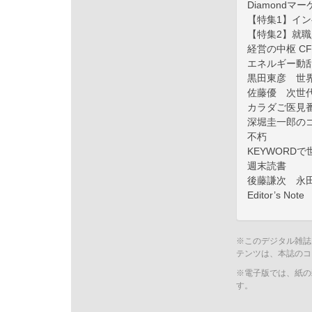
Diamondマ
【特集1】イ
【特集2】就職
経営の中枢 C
エネルギー動
黒田東彦 世
佐藤優 次世
カラダご医見
深堀圭一郎のゴ
不朽
KEYWORD
週末読書
後藤謙次 永
Editor’s Note
※このデジタル雑誌
テンツは、本誌のコ
※電子版では、紙の
す。