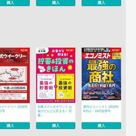
購入
購入
購入
NEW!
NEW!
NEW!
イークリー 2026年
別冊ステレオサウンド お
週刊エコノミスト 2026年
日号
金がどんどん貯まる！ 貯
8月11・18日合併号
蓄...
購入
購入
購入