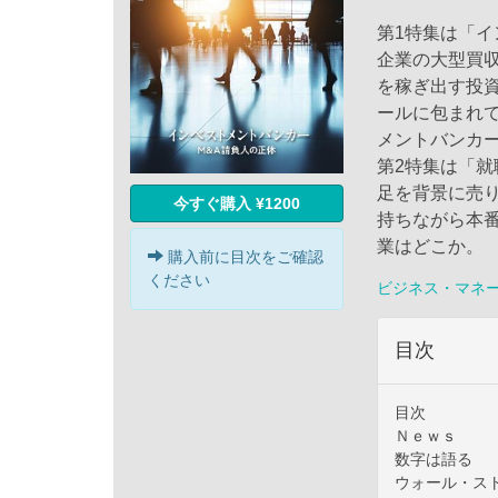
第1特集は「
企業の大型買
を稼ぎ出す投
ールに包まれ
メントバンカ
第2特集は「就
足を背景に売り
今すぐ購入 ¥1200
持ちながら本番
業はどこか。
購入前に目次をご確認
ください
ビジネス・マネ
目次
目次
Ｎｅｗｓ
数字は語る
ウォール・ス