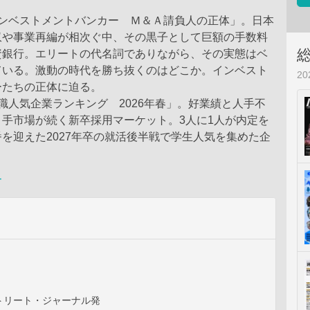
インベストメントバンカー Ｍ＆Ａ請負人の正体」。日本
収や事業再編が相次ぐ中、その黒子として巨額の手数料
資銀行。エリートの代名詞でありながら、その実態はベ
ている。激動の時代を勝ち抜くのはどこか。インベスト
2
ーたちの正体に迫る。
職人気企業ランキング 2026年春」。好業績と人手不
手市場が続く新卒採用マーケット。3人に1人が内定を
を迎えた2027年卒の就活後半戦で学生人気を集めた企
ー
トリート・ジャーナル発