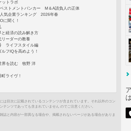
ーケットラボ
ンベストメントバンカー M＆A請負人の正体
人気企業ランキング 2026年春
FOに聞く！
乱
界と経済の読み解き方
代リーダーの教養
番 ライフスタイル編
ルフIQを高めよう！
で世界を読む 牧野 洋
田町ライヴ！
には目次に記載されているコンテンツが含まれています。それ以外のコン
ンテンツであっても含まれていません のでご注意ください。
雑誌と内容が一部異なる場合や、掲載されないページがある場合がありま