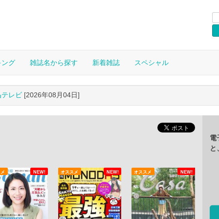
キング
雑誌名から探す
新着雑誌
スペシャル
晶テレビ
[2026年08月04日]
電
と
スメ
NEW!
オススメ
NEW!
オススメ
NEW!