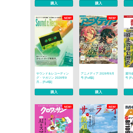
購入
購入
NEW!
NEW!
サウンド＆レコーディン
アニメディア 2026年9月
週刊金
グ・マガジン 2026年9
号 [Full版]
号 [Fu
月... [Full版]
購入
購入
NEW!
NEW!