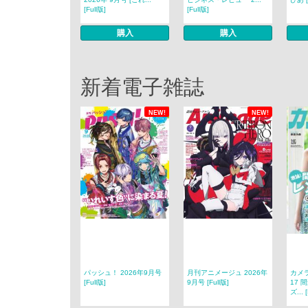
[Full版]
[Full版]
購入
購入
新着電子雑誌
NEW!
NEW!
パッシュ！ 2026年9月号
月刊アニメージュ 2026年
カメ
[Full版]
9月号 [Full版]
17
ズ... 