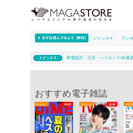
ジャンル
ラン
家電批評：注目・ハイエンド4K液
トピックス
おすすめ電子雑誌
オススメ
NEW!
オススメ
NEW!
オス