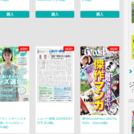
購入
購入
購入
NEW!
NEW!
NEW!
2
ラマン リターンズ＃
シルバー新報 2026年8月7
週刊GoodsPress DIGITAL
 間違いだらけのレン
日号 [Full版]
2026... [Special版]
[Full版]