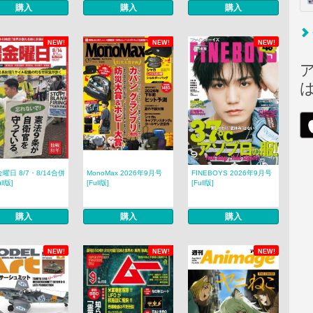
購入
購入
購入
NEW!
NEW!
NEW!
曜日 8/7・8/14合併
MonoMax 2026年9月号
FINEBOYS 2026年9月号
ll版]
[Full版]
[Full版]
購入
購入
購入
NEW!
NEW!
NEW!