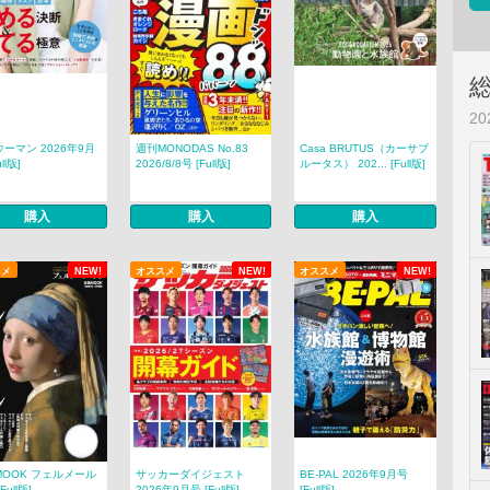
2
ーマン 2026年9月
週刊MONODAS No.83
Casa BRUTUS（カーサブ
ll版]
2026/8/8号 [Full版]
ルータス） 202... [Full版]
購入
購入
購入
スメ
NEW!
オススメ
NEW!
オススメ
NEW!
MOOK フェルメール
サッカーダイジェスト
BE-PAL 2026年9月号
Full版]
2026年9月号 [Full版]
[Full版]