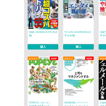
DIME 2026年9.5月号 [Full
TV LIFE 2026年8月21日
日経ウ
版]
号 [Lite版]
号 [Fu
購入
購入
オススメ
NEW!
オススメ
NEW!
オス
POPEYE（ポパイ）
DIAMOND ハーバード・
ぴあ
2026年 9月号 [これ...
ビジネス・レビュー 2...
ぴあ [