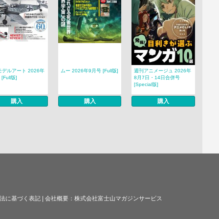
デルアート 2026年
ムー 2026年9月号 [Full版]
週刊アニメージュ 2026年
[Full版]
8月7日・14日合併号
[Special版]
購入
購入
購入
法に基づく表記
|
会社概要：
株式会社富士山マガジンサービス