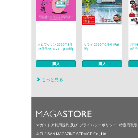
クロワッサン 2026年8月
サライ 2026年9月号 [Full
月刊モ
25日号No.1171... [Full版]
版]
9月号 
購入
購入
もっと見る
マガストア利用規約
及び
プライバシーポリシー
|
特定商取引
© FUJISAN MAGAZINE SERVICE Co., Ltd.