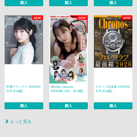
購入
購入
購入
NEW!
NEW!
NEW!
声優グランプリ 2026年9
Weekly Capsule
クロノス日本版 2026年9
月号 [Full版]
ENTAME 202... [Full版]
月号 [Full版]
購入
購入
購入
もっと見る