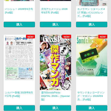
パッシュ！ 2026年9月号
月刊アニメージュ 2026
カメラマン リターンズ＃
[Full版]
年9月号 [Full版]
17 間違いだらけのレン
ズ... [Full版]
購入
購入
購入
NEW!
NEW!
NEW!
シルバー新報 2026年8月
週刊GoodsPress
サウンド＆レコーディン
7日号 [Full版]
DIGITAL 2026... [Special
グ・マガジン 2026年9
版]
月... [Full版]
購入
購入
購入