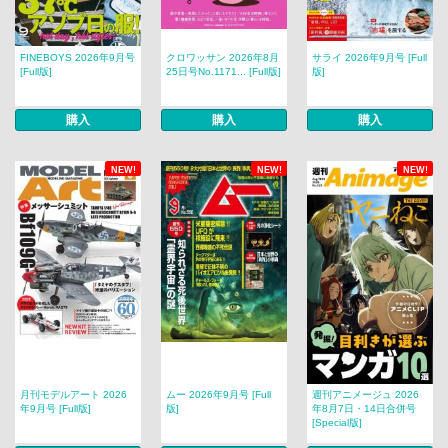
FINEBOYS 2026年9月号
クロワッサン 2026年8月
サライ 2026年9月号 [Full
[Full版]
25日号No.1171... [Full版]
版]
購入
購入
購入
NEW!
NEW!
NEW!
月刊モデルアート 2026
ムー 2026年9月号 [Full
週刊アニメージュ 2026
年9月号 [Full版]
版]
年8月7日・14日合併号
[Special版]