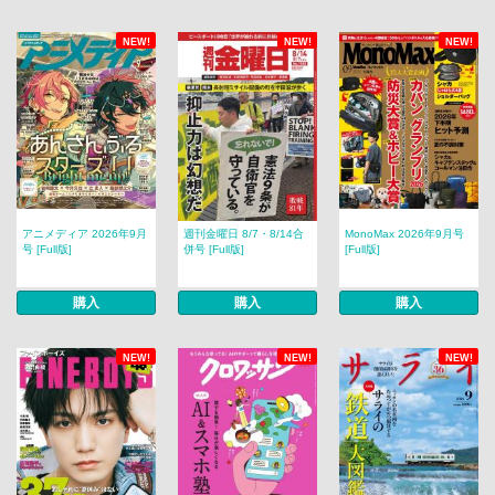
NEW!
NEW!
NEW!
アニメディア 2026年9月
週刊金曜日 8/7・8/14合
MonoMax 2026年9月号
号 [Full版]
併号 [Full版]
[Full版]
購入
購入
購入
NEW!
NEW!
NEW!