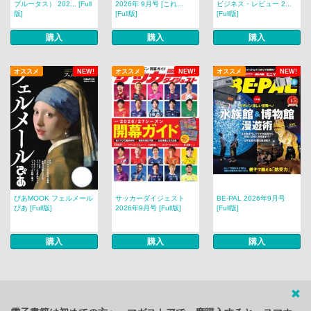
ブルータス） 202... [Full
2026年 9月号 [これ...
ビジネス・レビュー 2...
版]
[Full版]
[Full版]
購入
購入
購入
オススメ
NEW!
オススメ
NEW!
オススメ
NEW!
ぴあMOOK フェルメール
サッカーダイジェスト
BE-PAL 2026年9月号
ぴあ [Full版]
2026年9月号 [Full版]
[Full版]
購入
購入
購入