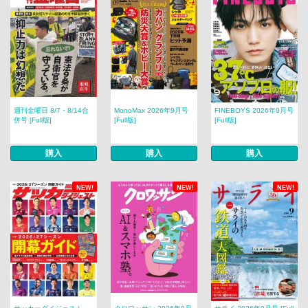
週刊金曜日 8/7・8/14合
MonoMax 2026年9月号
FINEBOYS 2026年9月号
併号 [Full版]
[Full版]
[Full版]
購入
購入
購入
NEW!
NEW!
NEW!