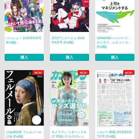
パッシュ！ 2026年9月号
月刊アニメージュ 2026
DIAMOND ハーバード・
[Full版]
年9月号 [Full版]
ビジネス・レビュー 2...
[Full版]
購入
購入
購入
NEW!
NEW!
NEW!
ぴあMOOK フェルメール
カメラマン リターンズ＃
シルバー新報 2026年8月
ぴあ [Full版]
17 間違いだらけのレン
7日号 [Full版]