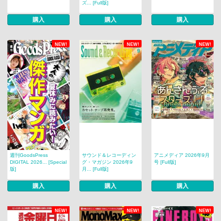
ズ... [Full版]
購入
購入
購入
NEW!
NEW!
NEW!
週刊GoodsPress
サウンド＆レコーディン
アニメディア 2026年9月
DIGITAL 2026... [Special
グ・マガジン 2026年9
号 [Full版]
版]
月... [Full版]
購入
購入
購入
NEW!
NEW!
NEW!