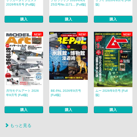
サッカーダイジェスト
クロワッサン 2026年8月
サライ 2026年9月号 [Full
2026年9月号 [Full版]
25日号No.1171... [Full版]
版]
購入
購入
購入
NEW!
NEW!
NEW!
月刊モデルアート 2026
BE-PAL 2026年9月号
ムー 2026年9月号 [Full
年9月号 [Full版]
[Full版]
版]
購入
購入
購入
もっと見る