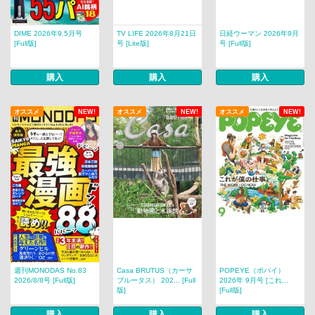
DIME 2026年9.5月号
TV LIFE 2026年8月21日
日経ウーマン 2026年9月
[Full版]
号 [Lite版]
号 [Full版]
購入
購入
購入
オススメ
NEW!
オススメ
NEW!
オススメ
NEW!
週刊MONODAS No.83
Casa BRUTUS（カーサ
POPEYE（ポパイ）
2026/8/8号 [Full版]
ブルータス） 202... [Full
2026年 9月号 [これ...
版]
[Full版]
購入
購入
購入