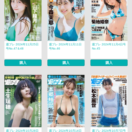
週プレ 2024年11月25日
週プレ 2024年11月11日
週プレ 2024年11月4日号
号No.47＆48
号No.46
No.45
購入
購入
購入
週プレ 2024年10月28日
週プレ 2024年10月14日
週プレ 2024年10月7日号