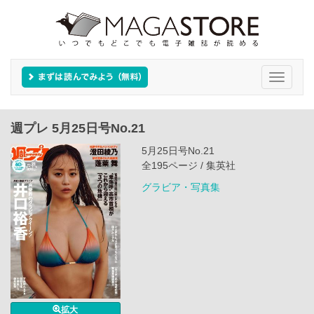
Toggle
navigati
週プレ 5月25日号No.21
5月25日号No.21
全195ページ / 集英社
グラビア・写真集
拡大