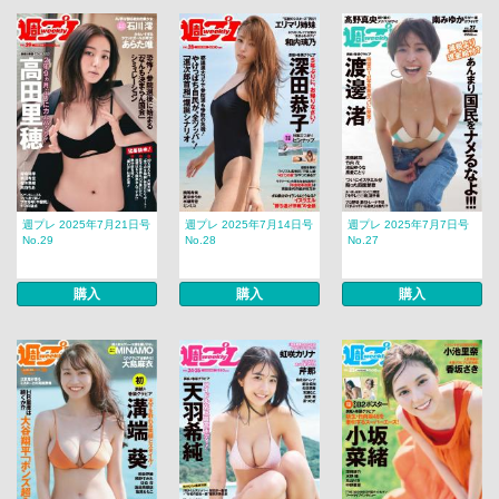
週プレ 2025年7月21日号
週プレ 2025年7月14日号
週プレ 2025年7月7日号
No.29
No.28
No.27
購入
購入
購入