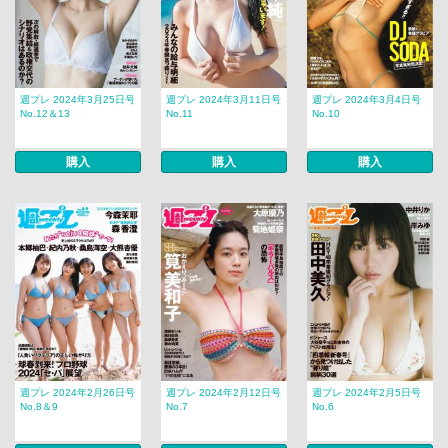
週プレ 2024年3月25日号
週プレ 2024年3月11日号
週プレ 2024年3月4日号
No.12＆13
No.11
No.10
購入
購入
購入
週プレ 2024年2月26日号
週プレ 2024年2月12日号
週プレ 2024年2月5日号
No.8＆9
No.7
No.6