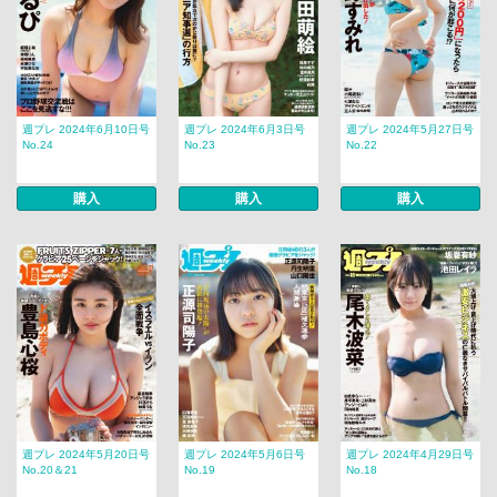
週プレ 2024年6月10日号
週プレ 2024年6月3日号
週プレ 2024年5月27日号
No.24
No.23
No.22
購入
購入
購入
週プレ 2024年5月20日号
週プレ 2024年5月6日号
週プレ 2024年4月29日号
No.20＆21
No.19
No.18