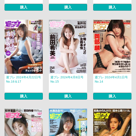
購入
購入
購入
週プレ 2024年4月22日号
週プレ 2024年4月8日号
週プレ 2024年4月1日号
No.16＆17
No.15
No.14
購入
購入
購入