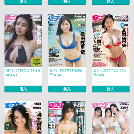
購入
購入
購入
週プレ 2026年1月12日号
週プレ 2025年12月29日
週プレ 2025年12月22日
No.1＆2
号No.52
号No.51
購入
購入
購入