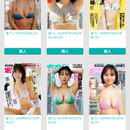
週プレ 5月25日号No.21
週プレ 2026年5月18日号
週プレ 2026年5月4日号
No.19＆20
No.18
購入
購入
購入
週プレ 2026年4月27日号
週プレ 2026年4月20日号
週プレ 2026年4月13日号
No.17
No.16
No.15