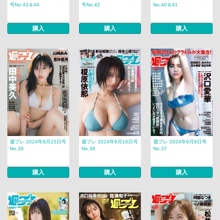
号No.43＆44
号No.42
No.40＆41
購入
購入
購入
週プレ 2024年9月23日号
週プレ 2024年9月16日号
週プレ 2024年9月9日号
No.39
No.38
No.37
購入
購入
購入