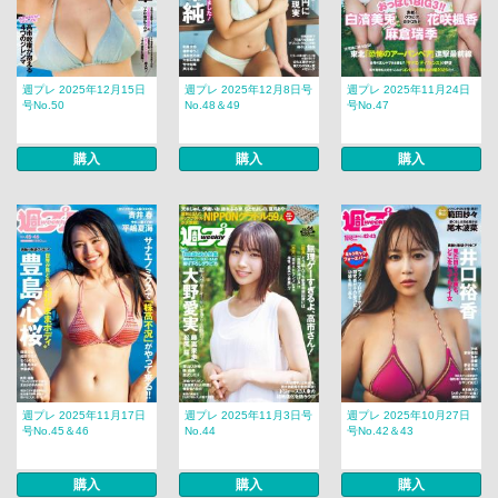
週プレ 2025年12月15日
週プレ 2025年12月8日号
週プレ 2025年11月24日
号No.50
No.48＆49
号No.47
購入
購入
購入
週プレ 2025年11月17日
週プレ 2025年11月3日号
週プレ 2025年10月27日
号No.45＆46
No.44
号No.42＆43
購入
購入
購入