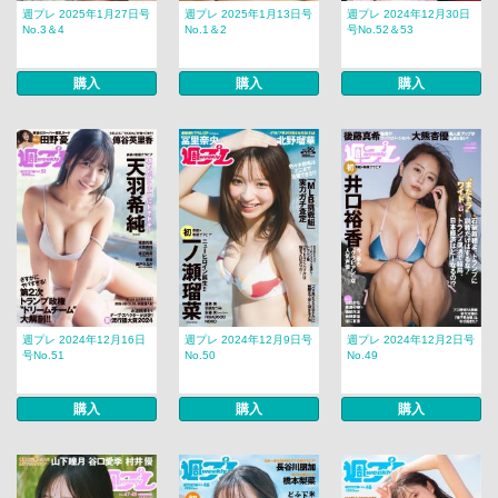
週プレ 2025年1月27日号
週プレ 2025年1月13日号
週プレ 2024年12月30日
No.3＆4
No.1＆2
号No.52＆53
購入
購入
購入
週プレ 2024年12月16日
週プレ 2024年12月9日号
週プレ 2024年12月2日号
号No.51
No.50
No.49
購入
購入
購入