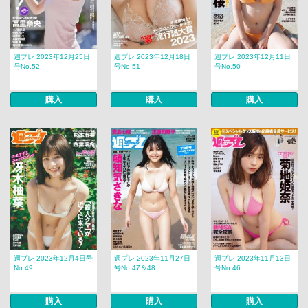
週プレ 2023年12月25日
週プレ 2023年12月18日
週プレ 2023年12月11日
号No.52
号No.51
号No.50
購入
購入
購入
週プレ 2023年12月4日号
週プレ 2023年11月27日
週プレ 2023年11月13日
No.49
号No.47＆48
号No.46
購入
購入
購入