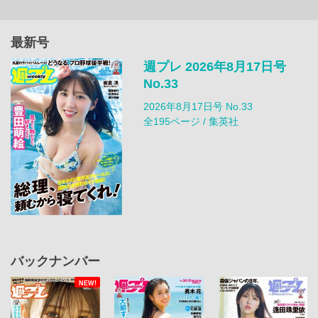
最新号
週プレ 2026年8月17日号
No.33
2026年8月17日号 No.33
全195ページ / 集英社
バックナンバー
NEW!