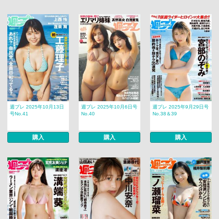
週プレ 2025年10月13日
週プレ 2025年10月6日号
週プレ 2025年9月29日号
号No.41
No.40
No.38＆39
購入
購入
購入