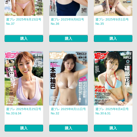
週プレ 2025年9月15日号
週プレ 2025年9月8日号
週プレ 2025年9月1日号
No.37
No.36
No.35
購入
購入
購入
週プレ 2025年8月25日号
週プレ 2025年8月11日号
週プレ 2025年8月4日号
No.33＆34
No.32
No.30＆31
購入
購入
購入