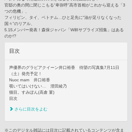
官邸の奥の間に閉じこもる“卑弥呼”高市首相がこれから迎える「3
つの危機」、
フィリピン、タイ、ベトナム…ひと足先に“油が足りなくなった
国々”のリアル、
5.15メンバー発表！森保ジャパン「W杯サプライズ招集」はある
のか!?
目次
声優界のグラビアクイーン井口裕香 待望の写真集7月11日
（土）発売予定！
Nuoc mam 井口裕香
覗いてはいけない… 澄田綾乃
猫目。すみぽん(高倉 菫)
目次
さらに目次をよむ
※このデジタル雑誌には目次に記載されているコンテンツが含ま