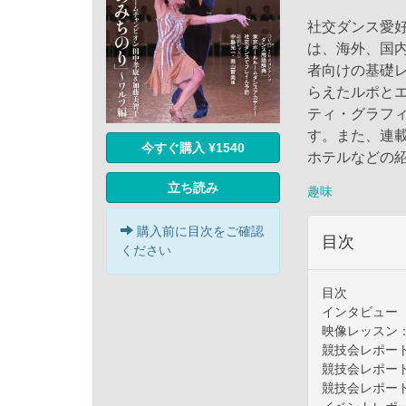
社交ダンス愛
は、海外、国
者向けの基礎
らえたルポと
ティ・グラフ
す。また、連
今すぐ購入 ¥1540
ホテルなどの
立ち読み
趣味
購入前に目次をご確認
目次
ください
目次
インタビュー 
映像レッスン
競技会レポー
競技会レポート
競技会レポート