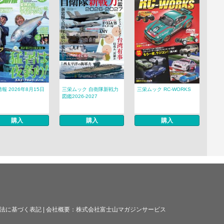
報 2026年8月15日
三栄ムック 自衛隊新戦力
三栄ムック RC-WORKS
図鑑2026-2027
購入
購入
購入
法に基づく表記
|
会社概要：
株式会社富士山マガジンサービス