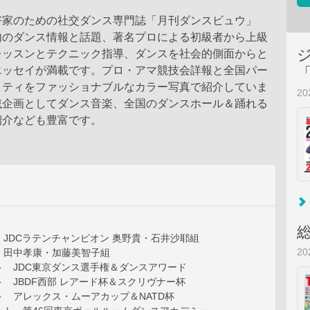
好家のための社交ダンス専門誌「月刊ダンスビュウ」
内のダンス情報と話題、著名プロによる初級者から上級
レッスンとテクニック指導、ダンスを社会的側面からと
エッセイが満載です。プロ・アマ競技会詳報と全国パー
ィティをファッショナブルなカラー写真で紹介していま
2
載企画としてダンス音楽、全国のダンスホール＆踊れる
紹介なども豊富です。
JDCラテンチャンピオン 奥野貴・石井沙耶組
2
：田中孝康・加藤美智子組
ト JDC東京ダンス選手権＆ダンスアワード
 JBDF西部 レアード杯＆スクリヴナー杯
 アレックス・ムーアカップ＆NATD杯