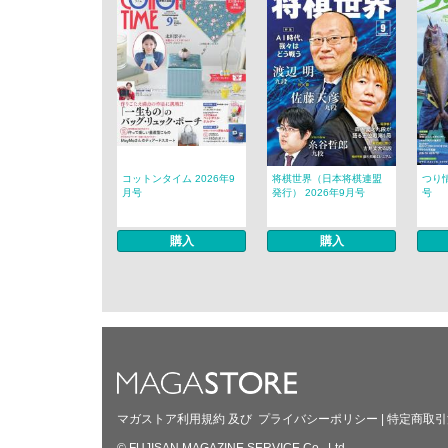
コットンタイム 2026年9
将棋世界（日本将棋連盟
つり情
月号
発行） 2026年9月号
号
購入
購入
マガストア利用規約
及び
プライバシーポリシー
|
特定商取引