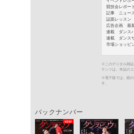
イベントレポ
競技会レポート
記事 ニュー
誌面レッスン
広告企画 最
連載 ダンス
連載 ダンス
市場ショッピ
※このデジタル雑誌
テンツは、本誌のコ
※電子版では、紙の
す。
バックナンバー
NEW!