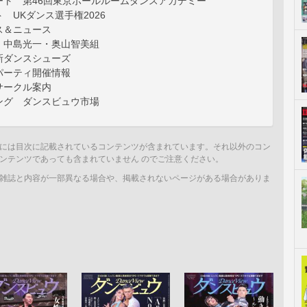
ート 第46回東京ボールルームダンスアカデミー
 UKダンス選手権2026
ス＆ニュース
 中島光一・奥山智美組
新ダンスシューズ
パーティ開催情報
サークル案内
ング ダンスビュウ市場
には目次に記載されているコンテンツが含まれています。それ以外のコン
ンテンツであっても含まれていません のでご注意ください。
雑誌と内容が一部異なる場合や、掲載されないページがある場合がありま