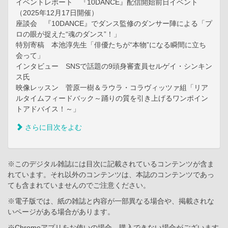
イベントレポート 『10DANCE』配信開始前日イベント
（2025年12月17日開催）
座談会 『10DANCE』でダンス監修のダンサー陣による「プ
ロの眼が捉えた“魂のダンス”！」
特別寄稿 本池淳先生「俳優たちが“本物”になる瞬間に立ち
会って」
インタビュー SNSで話題の9頭身審査員セルゲイ・シンキン
ス氏
映像レッスン 菅原一樹＆ラウラ・コラヴィッツァ組「リア
ルタイムフィードバック～踊りの質を引き上げるワンポイン
トアドバイス！～」
さらに目次をよむ
※このデジタル雑誌には目次に記載されているコンテンツが含ま
れています。それ以外のコンテンツは、本誌のコンテンツであっ
ても含まれていませんのでご注意ください。
※電子版では、紙の雑誌と内容が一部異なる場合や、掲載されな
いページがある場合があります。
※Chromeアプリをお使いの場合、購入できない場合がございます