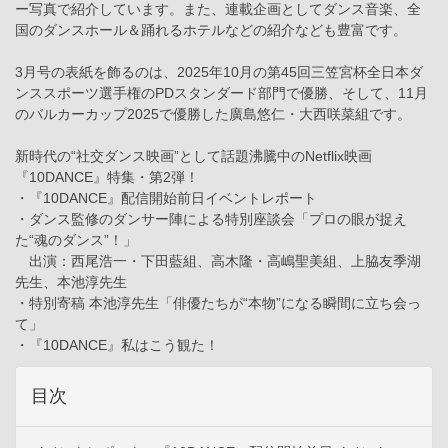
ー写真で紹介しています。また、連載企画としてダンス音楽、全
国のダンスホール＆踊れるホテルなどの紹介なども豊富です。
3月号の表紙を飾るのは、2025年10月の第45回三笠宮杯全日本ダ
ンススポーツ選手権のPDスタンダード部門で優勝、そして、11月
のバルカーカップ2025で優勝した廣島悠仁・大西咲菜組です。
新時代の“社交ダンス映画”として話題沸騰中のNetflix映画
『10DANCE』特集・第2弾！
・『10DANCE』配信開始前日イベントレポート
・ダンス監修のダンサー陣による特別座談会「プロの眼が捉え
た“魂のダンス”！」
出演：西尾浩一・下田藍組、高木隆・高嶋聖美組、上脇友季湖
先生、本池淳先生
・特別寄稿 本池淳先生「俳優たちが“本物”になる瞬間に立ち会っ
て」
・『10DANCE』私はこう観た！
目次