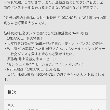
ー写真で紹介しています。また、連載企画としてダンス音楽、全
国のダンスホール＆踊れるホテルなどの紹介なども豊富です。
2月号の表紙を飾るのはNetflix映画『10DANCE』にW主演の竹内涼
真さんと町田啓太さんです。
新時代の“社交ダンス映画”として話題沸騰のNetflix映画
『10DANCE』を大特集！
・大友啓史監督が初Netflix作品で挑む〈愛〉と〈ダンス〉の物語
・W主演 竹内涼真さんと町田啓太さん スペシャル・インタビュー
「社交ダンスを愛する皆さんと繋がりたい」
・原作者 井上佐藤先生メッセージ
“センシュアル”“エモーショナル”“フェティシズム”
・Netflix映画「10DANCE」記者会見
など、Netflix映画『10DANCE』の魅力をたっぷりとお伝えしま
す。
目次
目次