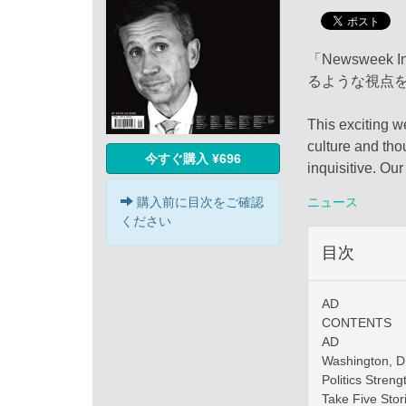
「Newsweek
るような視点
This exciting w
culture and tho
今すぐ購入 ¥696
inquisitive. Ou
ニュース
購入前に目次をご確認
ください
目次
AD
CONTENTS
AD
Washington, D.
Politics Stren
Take Five Sto