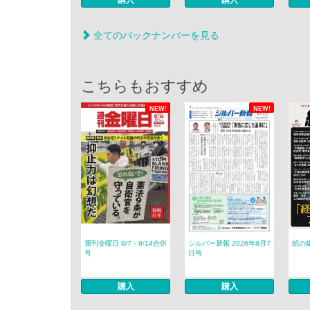
購入
購入
全てのバックナンバーを見る
こちらもおすすめ
NEW!
NEW!
週刊金曜日 8/7・8/14合併
シルバー新報 2026年8月7
紙の爆
号
日号
購入
購入