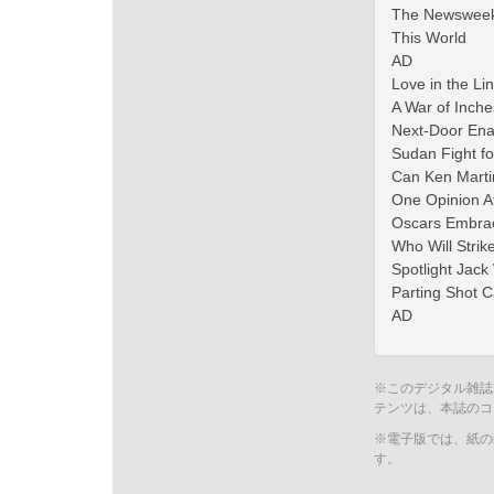
The Newsweek A
This World
AD
Love in the Lin
A War of Inche
Next-Door Ena
Sudan Fight fo
Can Ken Mart
One Opinion Af
Oscars Embrac
Who Will Stri
Spotlight Jack
Parting Shot C
AD
※このデジタル雑誌
テンツは、本誌のコ
※電子版では、紙の
す。