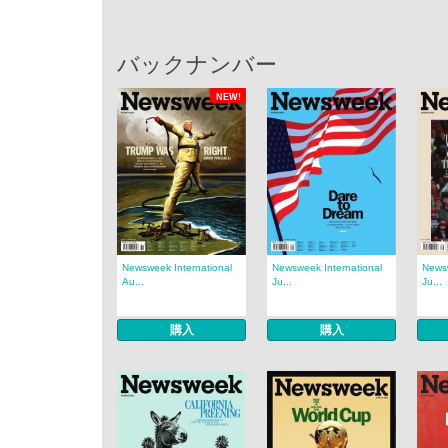
バックナンバー
NEW!
Newsweek International
Newsweek International
Newsw
Au...
Ju...
Ju...
購入
購入