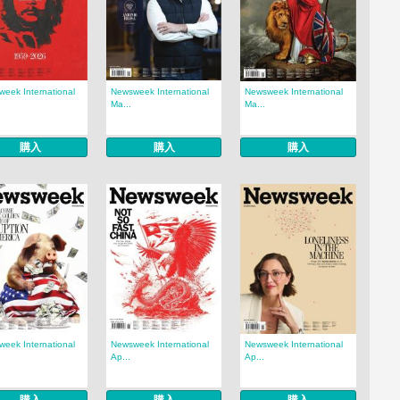
eek International
Newsweek International
Newsweek International
Ma...
Ma...
購入
購入
購入
eek International
Newsweek International
Newsweek International
Ap...
Ap...