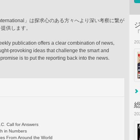
 International」は探求心のある方々へより深い考察に繋が
を提供します。
2
eekly publication offers a clear combination of news,
ught-provoking ideas that challenge the smart and
r promise is to put the reporting back into the news.
2
C. Call for Answers
gth in Numbers
ries From Around the World