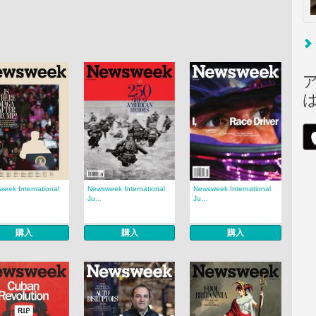
eek International
Newsweek International
Newsweek International
Ju...
Ju...
購入
購入
購入