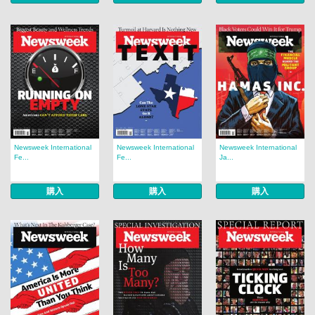
Newsweek International
Newsweek International
Newsweek International
Fe...
Fe...
Ja...
購入
購入
購入