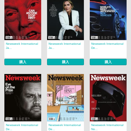
Newsweek International
Newsweek International
Newsweek International
Ja...
Ja...
De...
購入
購入
購入
Newsweek International
Newsweek International
Newsweek International
De...
De...
No...