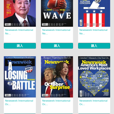
Newsweek International
Newsweek International
Newsweek International
No...
No...
No...
購入
購入
購入
Newsweek International
Newsweek International
Newsweek International
Oc...
Oc...
Oc...