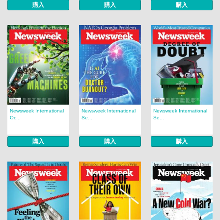
購入
購入
購入
Newsweek International
Newsweek International
Newsweek International
Oc...
Se...
Se...
購入
購入
購入