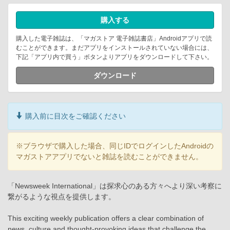
購入する
購入した電子雑誌は、「マガストア 電子雑誌書店」Androidアプリで読
むことができます。まだアプリをインストールされていない場合には、
下記「アプリ内で買う」ボタンよりアプリをダウンロードして下さい。
ダウンロード
購入前に目次をご確認ください
※ブラウザで購入した場合、同じIDでログインしたAndroidの
マガストアアプリでないと雑誌を読むことができません。
「Newsweek International」は探求心のある方々へより深い考察に
繋がるような視点を提供します。
This exciting weekly publication offers a clear combination of
news, culture and thought-provoking ideas that challenge the