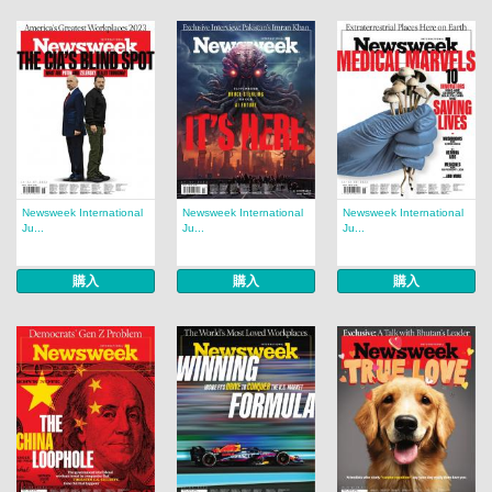
Newsweek International
Newsweek International
Newsweek International
Ju...
Ju...
Ju...
購入
購入
購入