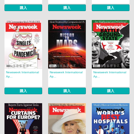
購入
購入
購入
Newsweek International
Newsweek International
Newsweek International
Ap...
Ap...
Ap...
購入
購入
購入