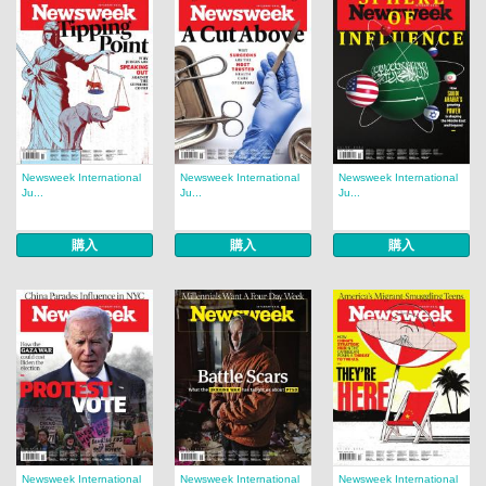
Newsweek International
Newsweek International
Newsweek International
Ju...
Ju...
Ju...
購入
購入
購入
Newsweek International
Newsweek International
Newsweek International