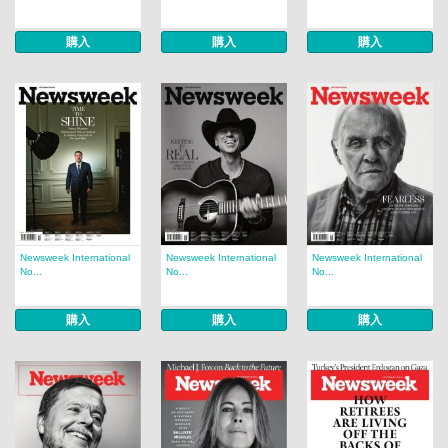
購入
購入
購入
Newsweek International
Newsweek International
Newsweek International
No...
No...
No...
購入
購入
購入