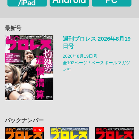
最新号
週刊プロレス 2026年8月19
日号
2026年8月19日号
全102ページ / ベースボールマガジ
ン社
バックナンバー
NEW!