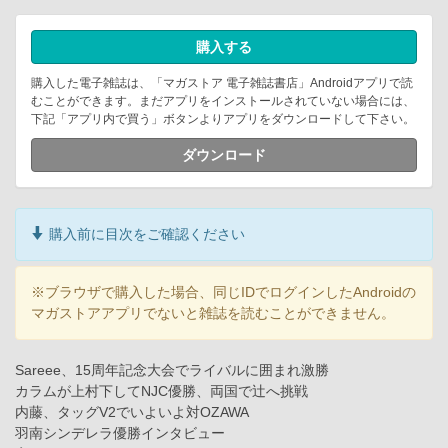
購入する
購入した電子雑誌は、「マガストア 電子雑誌書店」Androidアプリで読
むことができます。まだアプリをインストールされていない場合には、
下記「アプリ内で買う」ボタンよりアプリをダウンロードして下さい。
ダウンロード
購入前に目次をご確認ください
※ブラウザで購入した場合、同じIDでログインしたAndroidの
マガストアアプリでないと雑誌を読むことができません。
Sareee、15周年記念大会でライバルに囲まれ激勝
カラムが上村下してNJC優勝、両国で辻へ挑戦
内藤、タッグV2でいよいよ対OZAWA
羽南シンデレラ優勝インタビュー