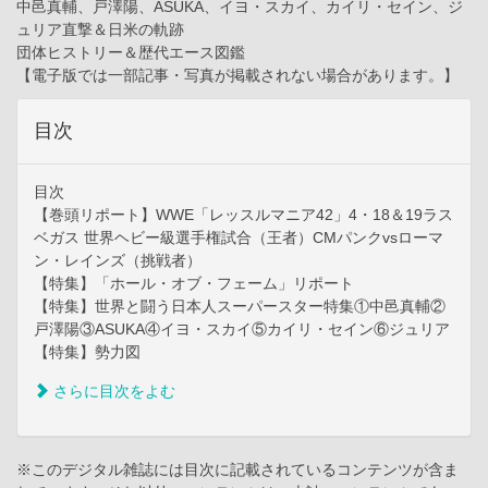
中邑真輔、戸澤陽、ASUKA、イヨ・スカイ、カイリ・セイン、ジ
ュリア直撃＆日米の軌跡
団体ヒストリー＆歴代エース図鑑
【電子版では一部記事・写真が掲載されない場合があります。】
目次
目次
【巻頭リポート】WWE「レッスルマニア42」4・18＆19ラス
ベガス 世界ヘビー級選手権試合（王者）CMパンクvsローマ
ン・レインズ（挑戦者）
【特集】「ホール・オブ・フェーム」リポート
【特集】世界と闘う日本人スーパースター特集①中邑真輔②
戸澤陽③ASUKA④イヨ・スカイ⑤カイリ・セイン⑥ジュリア
【特集】勢力図
さらに目次をよむ
※このデジタル雑誌には目次に記載されているコンテンツが含ま