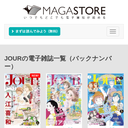
Toggle
navigati
JOURの電子雑誌一覧（バックナンバ
ー）
NEW!