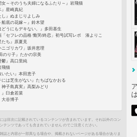
間女～そのうち夫婦になるふたり～』岩飛猫
ベ』星崎真紀
たし』ぬまじりよしみ
～船底の花嫁～』鈴木望
はどうにもデキない。』多田基生
画「セフレの品格 慟哭/終恋」初号試写レポ 湊よりこ
星たち』原夏見
いニゴリカワ」坂井恵理
山田のり子』たかの宗美
憂鬱』高口里純
岩飛猫
救いたい』本田恵子
チには芝生がない』たちばなかおる
・神子島真実』高梨みどり
！』臼倉若菜
』大谷博子
には目次に記載されているコンテンツが含まれています。それ以外のコン
ンテンツであっても含まれていません のでご注意ください。
雑誌と内容が一部異なる場合や、掲載されないページがある場合がありま