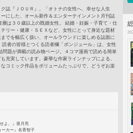
ック誌『ＪＯＵＲ』。「オトナの女性へ、幸せな人生
トーにした、オール新作＆エンターテインメント月刊誌
者層は３０歳以上の既婚女性。 結婚・妊娠・子育て・仕
ステリー・健康・ＳＥＸなど、女性にとって身近な題材
2
題までを幅広く扱い、オールラウンドに楽しめる誌面に
。 読者の皆様とつくる読者欄「ボンジュール」は、女性
S姑問題が満載の読み物ページ。４コマ漫画で読める簡単
ども充実しています。豪華な作家ラインナップによる、
クなコミック作品をボリュームたっぷりで、どうぞお楽
×せよ。』亜月亮
ョーカー』名香智子