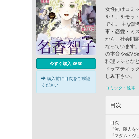
女性向けコミ
を！」をモッ
です。 主な読
事・恋愛・ミ
から、社会問
なっています
の本音や嫁V
料理レシピな
今すぐ購入 ¥660
ドラマティッ
しみ下さい。
購入前に目次をご確認
ください
コミック・絵本
目次
目次
『汝、隣人を
『マダム・ジ