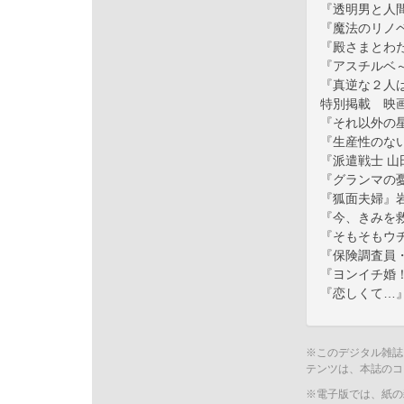
『透明男と人
『魔法のリノ
『殿さまとわ
『アスチルベ
『真逆な２人
特別掲載 映
『それ以外の
『生産性のな
『派遣戦士 
『グランマの
『狐面夫婦』
『今、きみを
『そもそもウ
『保険調査員
『ヨンイチ婚
『恋しくて…
※このデジタル雑誌
テンツは、本誌のコ
※電子版では、紙の