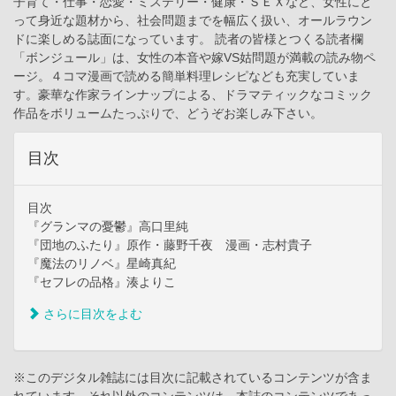
子育て・仕事・恋愛・ミステリー・健康・ＳＥＸなど、女性にと
って身近な題材から、社会問題までを幅広く扱い、オールラウン
ドに楽しめる誌面になっています。 読者の皆様とつくる読者欄
「ボンジュール」は、女性の本音や嫁VS姑問題が満載の読み物ペ
ージ。４コマ漫画で読める簡単料理レシピなども充実していま
す。豪華な作家ラインナップによる、ドラマティックなコミック
作品をボリュームたっぷりで、どうぞお楽しみ下さい。
目次
目次
『グランマの憂鬱』高口里純
『団地のふたり』原作・藤野千夜 漫画・志村貴子
『魔法のリノベ』星崎真紀
『セフレの品格』湊よりこ
さらに目次をよむ
※このデジタル雑誌には目次に記載されているコンテンツが含ま
れています。それ以外のコンテンツは、本誌のコンテンツであっ