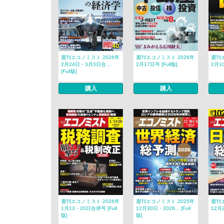
週刊エコノミスト 2026年
週刊エコノミスト 2026年
週刊エ
2月24日・3月3日合...
2月17日号 [Full版]
2月10
[Full版]
購入
購入
週刊エコノミスト 2026年
週刊エコノミスト 2025年
週刊エ
1月13・20日合併号 [Full
12月30日・2026... [Full
12月2
版]
版]