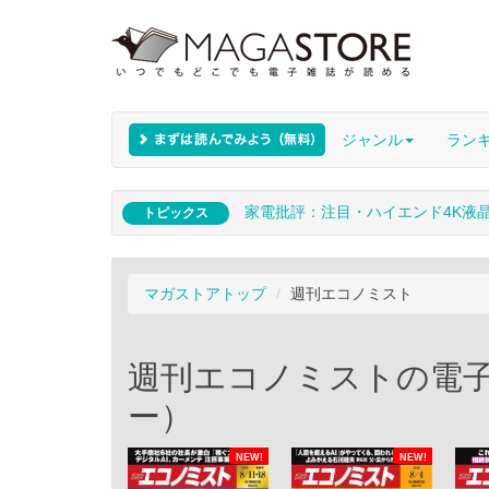
ジャンル
ラン
家電批評：注目・ハイエンド4K液
トピックス
マガストアトップ
週刊エコノミスト
週刊エコノミストの電
ー）
NEW!
NEW!