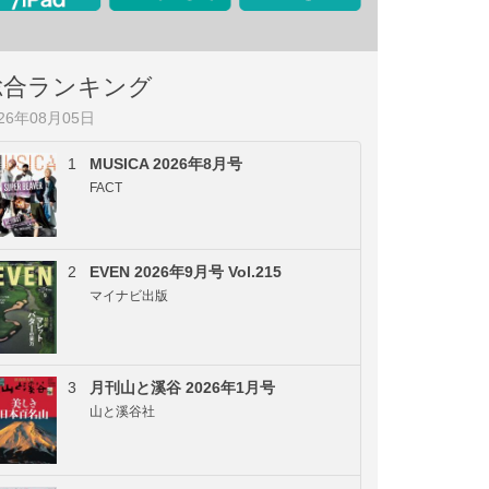
総合ランキング
026年08月05日
1
MUSICA 2026年8月号
FACT
2
EVEN 2026年9月号 Vol.215
マイナビ出版
3
月刊山と溪谷 2026年1月号
山と溪谷社