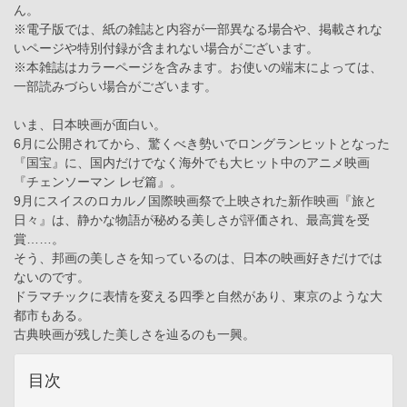
ん。
※電子版では、紙の雑誌と内容が一部異なる場合や、掲載されな
いページや特別付録が含まれない場合がございます。
※本雑誌はカラーページを含みます。お使いの端末によっては、
一部読みづらい場合がございます。
いま、日本映画が面白い。
6月に公開されてから、驚くべき勢いでロングランヒットとなった
『国宝』に、国内だけでなく海外でも大ヒット中のアニメ映画
『チェンソーマン レゼ篇』。
9月にスイスのロカルノ国際映画祭で上映された新作映画『旅と
日々』は、静かな物語が秘める美しさが評価され、最高賞を受
賞……。
そう、邦画の美しさを知っているのは、日本の映画好きだけでは
ないのです。
ドラマチックに表情を変える四季と自然があり、東京のような大
都市もある。
古典映画が残した美しさを辿るのも一興。
目次