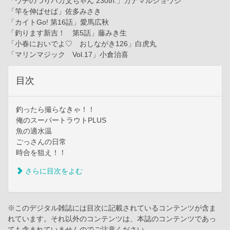
「ウチのつりバカ父ちゃん 230th.」カナマルショウジ
「竿を伸ばせば」佐多みさき
「カイトGo! 第16話」愛馬広秋
「釣ります新吉！ 第5話」藤みき生
「小春においでよ♡ おしながき126」白虎丸
「マリンマジック Vol.17」小倉治喜
目次
釣ったら撮らなきゃ！！
俺のスーパートラウトPLUS
魚の適水温
ごっさんの日常
時合を狙え！！
さらに目次をよむ
※このデジタル雑誌には目次に記載されているコンテンツが含ま
れています。それ以外のコンテンツは、本誌のコンテンツであっ
ても含まれていませんのでご注意ください。