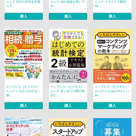
ムック 自分の本音を言葉
ムック AIの仮面を剥いで
ムック イラストで要約
にで...
や...
NI...
購入
購入
購入
インプレス［ビジネス］
インプレス［ビジネス］
インプレス［ビジネス］
ムック いちからわかる！
ムック はじめての統計検
ムック いちばんやさしい
相...
定2...
AI...
購入
購入
購入