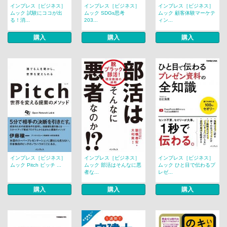
インプレス［ビジネス］
インプレス［ビジネス］
インプレス［ビジネス］
ムック 試験にココが出
ムック SDGs思考
ムック 顧客体験マーケテ
る！消...
203...
ィン...
購入
購入
購入
インプレス［ビジネス］
インプレス［ビジネス］
インプレス［ビジネス］
ムック Pitch ピッチ ...
ムック 部活はそんなに悪
ムック ひと目で伝わるプ
者な...
レゼ...
購入
購入
購入