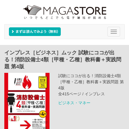
Toggle
navigati
インプレス［ビジネス］ムック 試験にココが出
る！消防設備士4類［甲種・乙種］教科書＋実践問
題 第4版
試験にココが出る！消防設備士4類
［甲種・乙種］教科書＋実践問題 第
4版
全415ページ / インプレス
ビジネス・マネー