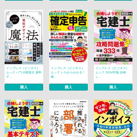
インプレス［ビジネス］
インプレス［ビジネス］
インプレス［ビジネス］
ムック パワポ師直伝 資料
ムック いちからわかる！
ムック 2024年版 合格
デ...
確...
し...
購入
購入
購入