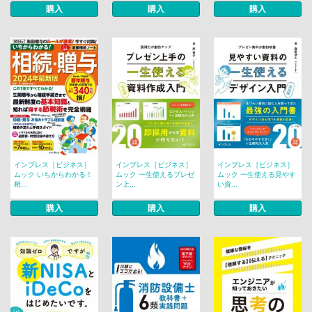
購入
購入
購入
インプレス［ビジネス］
インプレス［ビジネス］
インプレス［ビジネス］
ムック いちからわかる！
ムック 一生使えるプレゼ
ムック 一生使える見やす
相...
ン上...
い資...
購入
購入
購入