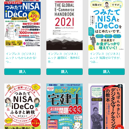
インプレス［ビジネス］
インプレス［ビジネス］
インプレス［ビジネス］
ムック いちからわかる!
ムック 越境EC・海外EC
ムック 知識ゼロですが、
つ...
市...
つみ...
購入
購入
購入