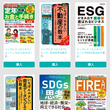
インプレス［ビジネス］
インプレス［ビジネス］
インプレス［ビジネス］
ムック いちからわかる！
ムック 【2022年法改正
ムック ESGが生み出す選
定...
対...
ば...
購入
購入
購入