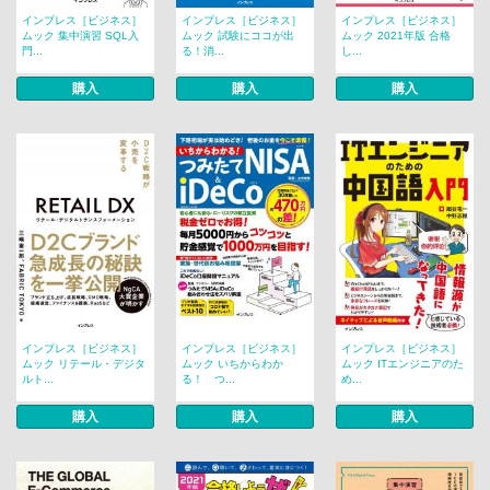
インプレス［ビジネス］
インプレス［ビジネス］
インプレス［ビジネス］
ムック 集中演習 SQL入
ムック 試験にココが出
ムック 2021年版 合格
門...
る！消...
し...
購入
購入
購入
インプレス［ビジネス］
インプレス［ビジネス］
インプレス［ビジネス］
ムック リテール・デジタ
ムック いちからわか
ムック ITエンジニアのた
ルト...
る！ つ...
め...
購入
購入
購入