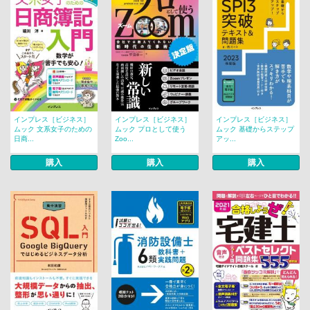
インプレス［ビジネス］
インプレス［ビジネス］
インプレス［ビジネス］
ムック 文系女子のための
ムック プロとして使う
ムック 基礎からステップ
日商...
Zoo...
アッ...
購入
購入
購入