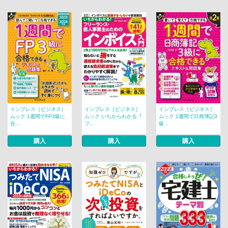
インプレス［ビジネス］
インプレス［ビジネス］
インプレス［ビジネス］
ムック 1週間でFP3級に
ムック いちからわかる︕
ムック 1週間で日商簿記3
合...
フ...
級...
購入
購入
購入