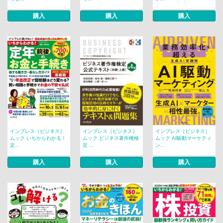
購入
購入
購入
インプレス［ビジネス］
インプレス［ビジネス］
インプレス［ビジネス］
ムック いちからわかる！
ムック ビジネス著作権検
ムック AI駆動マーケティ
定...
定 ...
ン...
購入
購入
購入