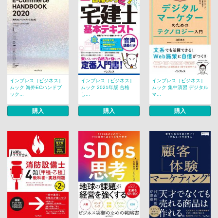
インプレス［ビジネス］
インプレス［ビジネス］
インプレス［ビジネス］
ムック 海外ECハンドブ
ムック 2021年版 合格
ムック 集中演習 デジタル
ック...
し...
マ...
購入
購入
購入