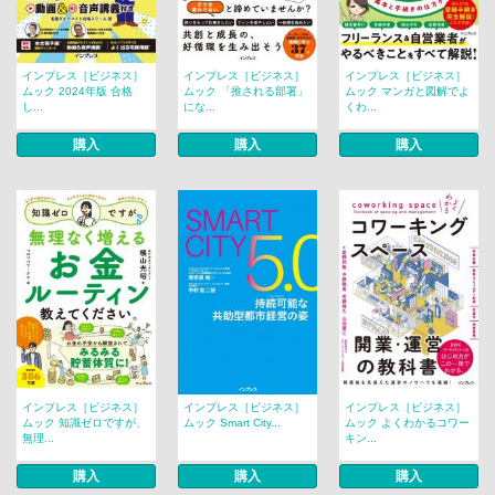
インプレス［ビジネス］
インプレス［ビジネス］
インプレス［ビジネス］
ムック 2024年版 合格
ムック 「推される部署」
ムック マンガと図解でよ
し...
にな...
くわ...
購入
購入
購入
インプレス［ビジネス］
インプレス［ビジネス］
インプレス［ビジネス］
ムック 知識ゼロですが、
ムック Smart City...
ムック よくわかるコワー
無理...
キン...
購入
購入
購入