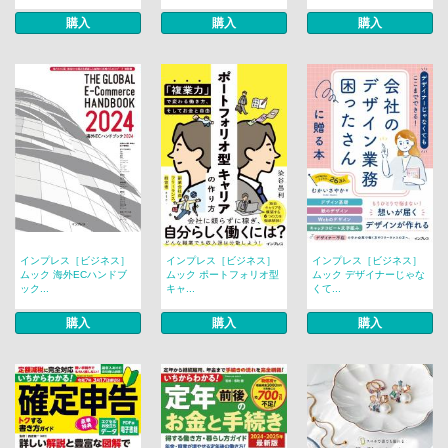
購入
購入
購入
インプレス［ビジネス］
インプレス［ビジネス］
インプレス［ビジネス］
ムック 海外ECハンドブ
ムック ポートフォリオ型
ムック デザイナーじゃな
ック...
キャ...
くて...
購入
購入
購入