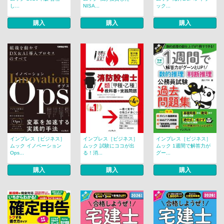
し...
NISA...
ック...
購入
購入
購入
インプレス［ビジネス］
インプレス［ビジネス］
インプレス［ビジネス］
ムック イノベーション
ムック 試験にココが出
ムック 1週間で解答力が
Ops...
る！消...
グー...
購入
購入
購入