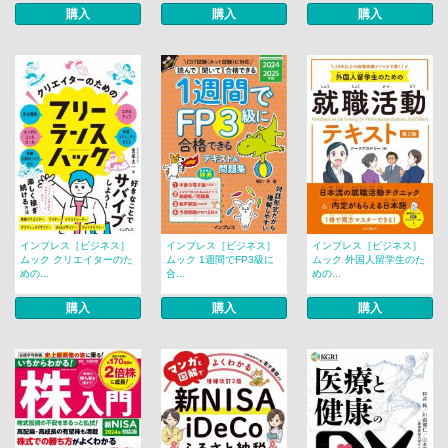
購入
購入
購入
インプレス［ビジネス］
インプレス［ビジネス］
インプレス［ビジネス］
ムック クリエイターのた
ムック 1週間でFP3級に
ムック 外国人留学生のた
めの...
合...
めの...
購入
購入
購入