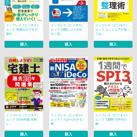
インプレス［ビジネス］
インプレス［ビジネス］
インプレス［ビジネス］
ムック 知識ゼロですが、
ムック 試験にココが出
ムック エンジニアが知っ
新N...
る！消...
てお...
購入
購入
購入
インプレス［ビジネス］
インプレス［ビジネス］
インプレス［ビジネス］
ムック 2024年版 合格
ムック いちからわかる！
ムック 1週間でSPI3の
し...
新...
解...
購入
購入
購入