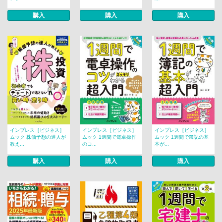
購入
購入
購入
インプレス［ビジネス］
インプレス［ビジネス］
インプレス［ビジネス］
ムック 株価予想の達人が
ムック 1週間で電卓操作
ムック 1週間で簿記の基
教え...
のコ...
本が...
購入
購入
購入