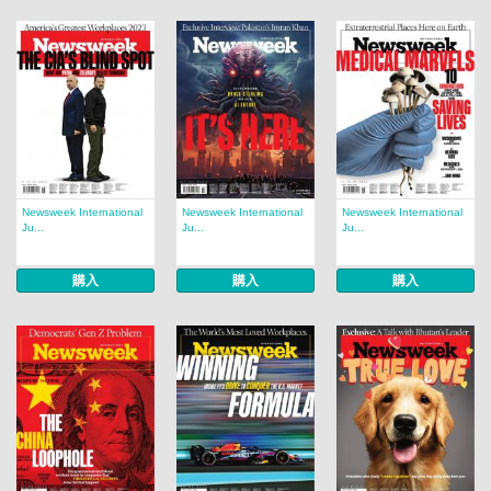
Newsweek International
Newsweek International
Newsweek International
Ju...
Ju...
Ju...
購入
購入
購入