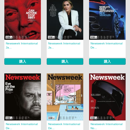
Newsweek International
Newsweek International
Newsweek International
Ja...
Ja...
De...
購入
購入
購入
Newsweek International
Newsweek International
Newsweek International
De...
De...
No...