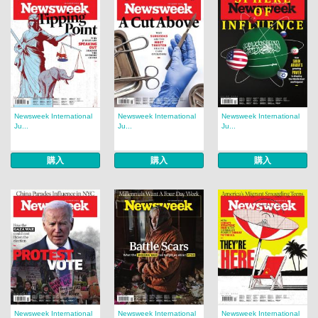
Newsweek International
Newsweek International
Newsweek International
Ju...
Ju...
Ju...
購入
購入
購入
Newsweek International
Newsweek International
Newsweek International