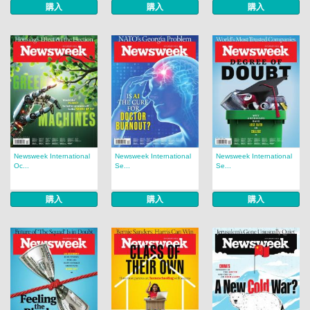
購入
購入
購入
Newsweek International
Newsweek International
Newsweek International
Oc...
Se...
Se...
購入
購入
購入