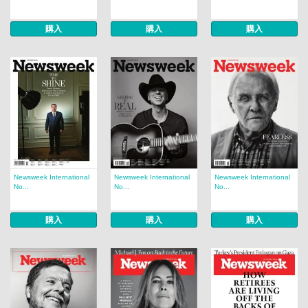
購入
購入
購入
Newsweek International
Newsweek International
Newsweek International
No...
No...
No...
購入
購入
購入