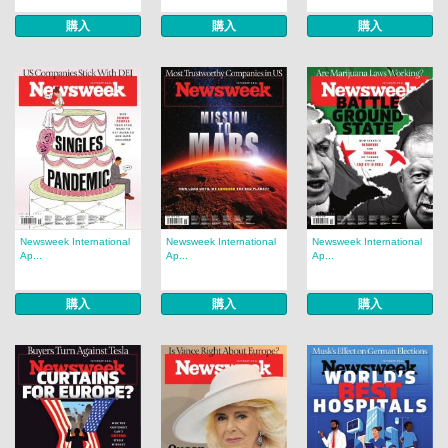
購入
購入
購入
Newsweek International
Newsweek International
Newsweek International
Ap...
Ap...
Ap...
購入
購入
購入