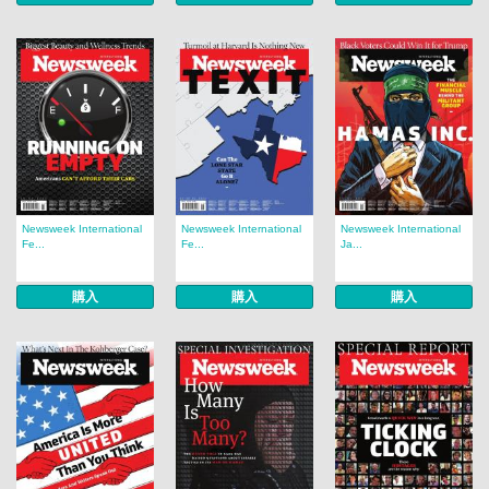
Newsweek International
Newsweek International
Newsweek International
Fe...
Fe...
Ja...
購入
購入
購入