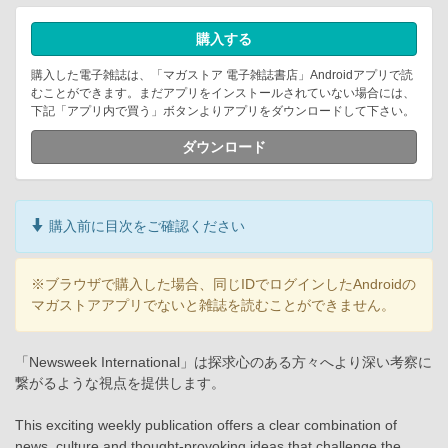
購入する
購入した電子雑誌は、「マガストア 電子雑誌書店」Androidアプリで読
むことができます。まだアプリをインストールされていない場合には、
下記「アプリ内で買う」ボタンよりアプリをダウンロードして下さい。
ダウンロード
購入前に目次をご確認ください
※ブラウザで購入した場合、同じIDでログインしたAndroidの
マガストアアプリでないと雑誌を読むことができません。
「Newsweek International」は探求心のある方々へより深い考察に
繋がるような視点を提供します。
This exciting weekly publication offers a clear combination of
news, culture and thought-provoking ideas that challenge the