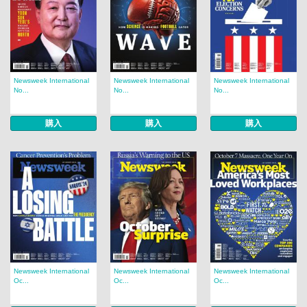
Newsweek International
Newsweek International
Newsweek International
No...
No...
No...
購入
購入
購入
Newsweek International
Newsweek International
Newsweek International
Oc...
Oc...
Oc...