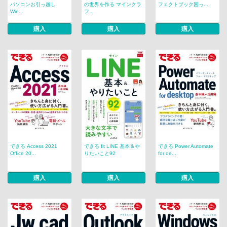
パソコンお引っ越し
の世界を作る マインクラ
フェクトブック困っ...
Win...
フ...
購入
購入
購入
できる Access 2021
できる fit LINE 基本＆や
できる Power Automate
Office 20...
りたいこと92
for de...
購入
購入
購入