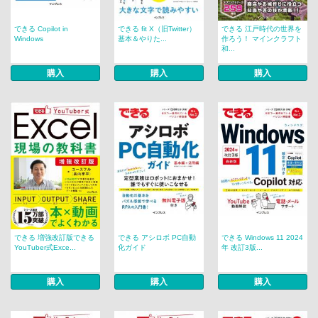
できる Copilot in
できる fit X（旧Twitter）
できる 江戸時代の世界を
Windows
基本＆やりた...
作ろう！ マインクラフト
和...
購入
購入
購入
できる 増強改訂版できる
できる アシロボ PC自動
できる Windows 11 2024
YouTuber式Exce...
化ガイド
年 改訂3版...
購入
購入
購入