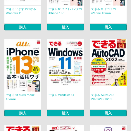
できる いますぐわかる
できる fit ソフトバンクの
できる fit ドコモの
Windows 11
iPhone 13/...
iPhone 13/min...
購入
購入
購入
できる fit auのiPhone
できる Windows 11
できる AutoCAD
13/mini...
2022/2021/202...
購入
購入
購入