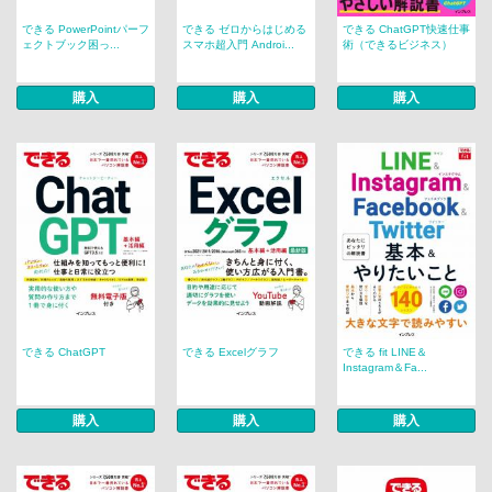
できる PowerPointパーフ
できる ゼロからはじめる
できる ChatGPT快速仕事
ェクトブック困っ...
スマホ超入門 Androi...
術（できるビジネス）
購入
購入
購入
できる ChatGPT
できる Excelグラフ
できる fit LINE＆
Instagram＆Fa...
購入
購入
購入