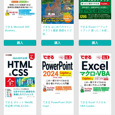
できる Microsoft 365
できる はじめてのマイン
できる Excelパーフェク
Busines...
クラフト建築 基礎＆スゴ
トブック 困った！＆便...
技...
購入
購入
購入
できる ポケット Web制
できる PowerPoint 2024
できる Excel マクロ＆
作必携 HTML＆CSS...
Copil...
VBA Copilot...