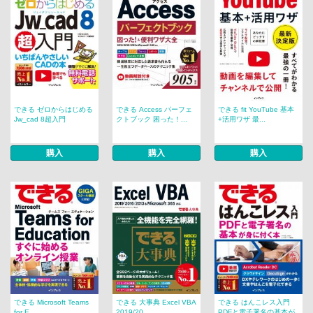
できる ゼロからはじめる
できる Access パーフェ
できる fit YouTube 基本
Jw_cad 8超入門
クトブック 困った！...
+活用ワザ 最...
購入
購入
購入
できる Microsoft Teams
できる 大事典 Excel VBA
できる はんこレス入門
for E...
2019/20...
PDFと電子署名の基本が