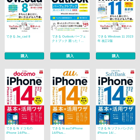
できる Jw_cad 8
できる Outlookパーフェ
できる Windows 11 2023
クトブック 困った！...
年 改訂2版
購入
購入
購入
できる fit ドコモの
できる fit auのiPhone
できる fit ソフトバンクの
iPhone 14/Plu...
14/Plus...
iPhone 14/...