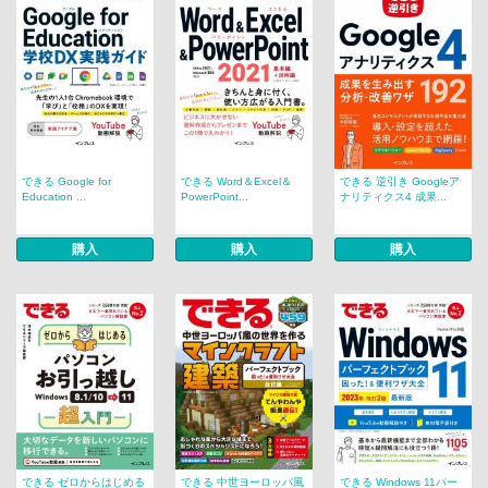
できる Google for
できる Word＆Excel＆
できる 逆引き Googleア
Education ...
PowerPoint...
ナリティクス4 成果...
購入
購入
購入
できる ゼロからはじめる
できる 中世ヨーロッパ風
できる Windows 11パー