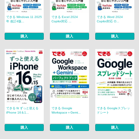
できる Windows 11 2025
できる Excel 2024
できる Word 2024
年 改訂4版...
Copilot対応 ...
Copilot対応 O...
購入
購入
購入
できる fit ずっと使える
できる Google
できる Googleスプレッ
iPhone 16＆1...
Workspace＋Gemi...
ドシート
購入
購入
購入