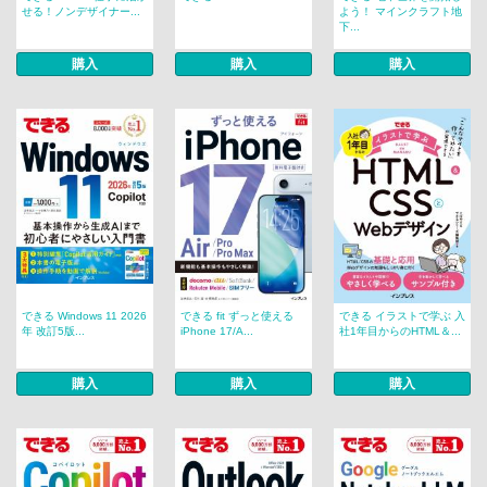
せる！ノンデザイナー...
よう！ マインクラフト地
下...
購入
購入
購入
できる Windows 11 2026
できる fit ずっと使える
できる イラストで学ぶ 入
年 改訂5版...
iPhone 17/A...
社1年目からのHTML＆...
購入
購入
購入