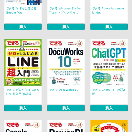
できる fit ずっと使える
できる Windows 11パー
できる Power Automate
Google Pixe...
フェクトブック困っ...
for de...
購入
購入
購入
できる ゼロからはじめる
できる DocuWorks 10
できる ChatGPT 改訂2
LINE超入門 改訂版
版
購入
購入
購入