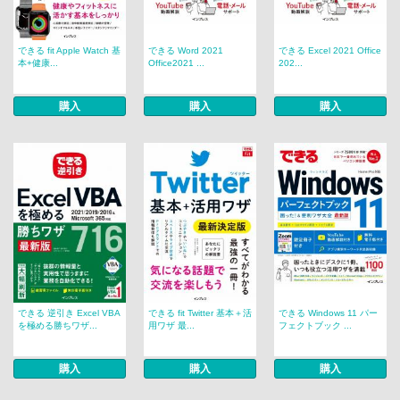
できる fit Apple Watch 基
できる Word 2021
できる Excel 2021 Office
本+健康...
Office2021 ...
202...
購入
購入
購入
できる 逆引き Excel VBA
できる fit Twitter 基本＋活
できる Windows 11 パー
を極める勝ちワザ...
用ワザ 最...
フェクトブック ...
購入
購入
購入