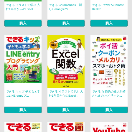
できる イラストで学ぶ 入
できる Chromebook 新
できる Power Automate
社1年目からのExcel
しいGoogleの...
Deskto...
購入
購入
購入
できる キッズ 子どもと学
できる イラストで学ぶ 入
できる fit 節約の達人川崎
ぶLINE entryプ...
社1年目からのExcel...
さちえの ポイ活＋ク...
購入
購入
購入