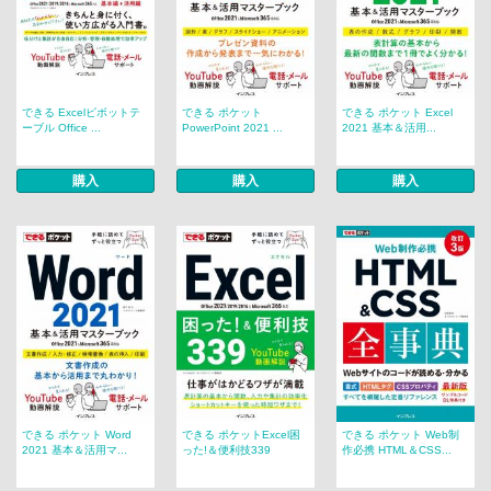
できる Excelピボットテ
できる ポケット
できる ポケット Excel
ーブル Office ...
PowerPoint 2021 ...
2021 基本＆活用...
購入
購入
購入
できる ポケット Word
できる ポケットExcel困
できる ポケット Web制
2021 基本＆活用マ...
った!＆便利技339
作必携 HTML＆CSS...