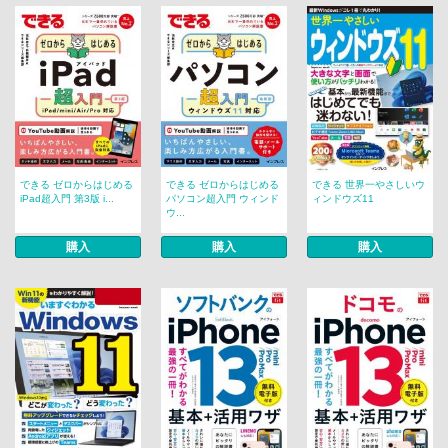
できる ゼロからはじめる
できる ゼロからはじめる
できる 世界一やさしいウ
iPad超入門 第3版 i...
パソコン超入門 ウィンド
ィンドウズ11
ウ...
購入
購入
購入