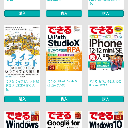
身...
購入
購入
購入
できる ライフピボット 縦
できる UiPath StudioX
できる ゼロからはじめる
横無尽に未来を描く 人
はじめての業...
iPhone 12/12 ...
生...
購入
購入
購入