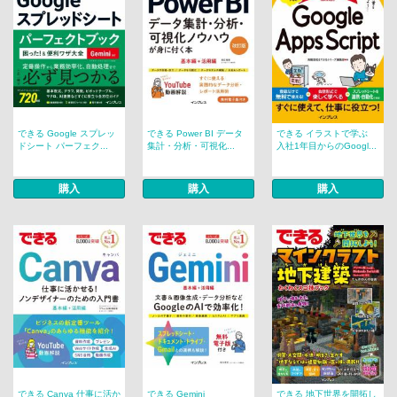
できる Google スプレッ
できる Power BI データ
できる イラストで学ぶ
ドシート パーフェク...
集計・分析・可視化...
入社1年目からのGoogl...
購入
購入
購入
できる Canva 仕事に活か
できる Gemini
できる 地下世界を開拓し