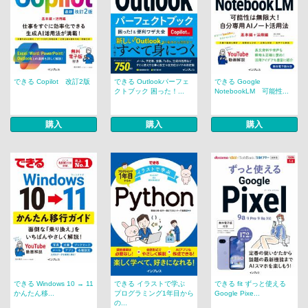
できる Copilot 改訂2版
できる Outlookパーフェ
できる Google
クトブック 困った！...
NotebookLM 可能性...
購入
購入
購入
できる Windows 10 → 11
できる イラストで学ぶ
できる fit ずっと使える
かんたん移...
プログラミング1年目から
Google Pixe...
の...