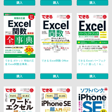
購入
購入
購入
できる ポケット 時短の王
できる Excel関数 Office
できる Excel パーフェク
道 Excel関数全事典...
トブック 困った！＆...
購入
購入
購入