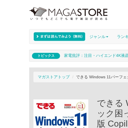
ジャンル
ラン
家電批評：注目・ハイエンド4K液
トピックス
マガストアトップ
できる Windows 11パー
できる 
ック困
版 Copi