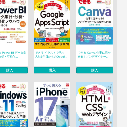
 Power BI データ集
できる イラストで学ぶ
できる Canva 仕事に活か
析・可視化...
入社1年目からのGoogl...
せる！ノンデザイナー...
購入
購入
購入