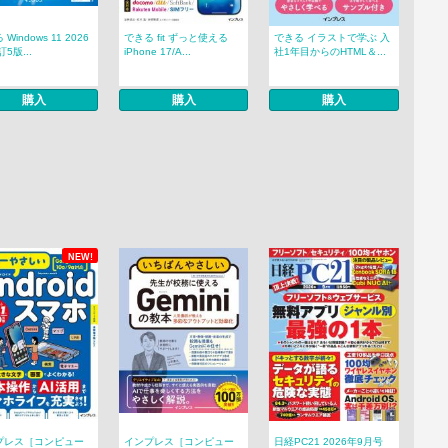
Windows 11 2026
できる fit ずっと使える
できる イラストで学ぶ 入
5版...
iPhone 17/A...
社1年目からのHTML＆...
購入
購入
購入
NEW!
プレス［コンピュー
インプレス［コンピュー
日経PC21 2026年9月号