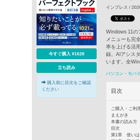
インプレス / 202
Windows 
メニューも完
率を上げる活
今すぐ購入 ¥1628
録。AIアシス
います。全Win
立ち読み
パソコン・モバ
購入前に目次をご確認
ください
目次
ご購入・ご利
まえがき
本書の読み方
目次
第1章 使い