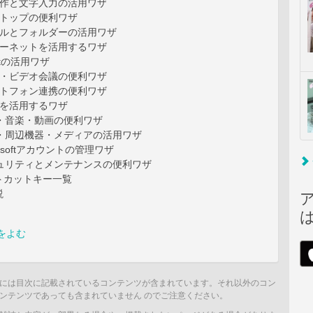
操作と文字入力の活用ワザ
クトップの便利ワザ
イルとフォルダーの活用ワザ
ターネットを活用するワザ
otの活用ワザ
ル・ビデオ会議の便利ワザ
ートフォン連携の便利ワザ
リを活用するワザ
真・音楽・動画の便利ワザ
刷・周辺機器・メディアの活用ワザ
rosoftアカウントの管理ワザ
キュリティとメンテナンスの便利ワザ
トカットキー一覧
説
をよむ
には目次に記載されているコンテンツが含まれています。それ以外のコン
ンテンツであっても含まれていません のでご注意ください。