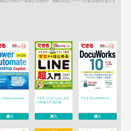
雑誌と内容が一部異なる場合や、掲載されないページがある場合がありま
Power Automate
できる ゼロからはじめる
できる DocuWorks 10
...
LINE超入門 改訂版
購入
購入
購入