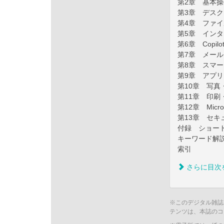
第2章 基本
第3章 デス
第4章 ファ
第5章 イン
第6章 Copil
第7章 メー
第8章 スマ
第9章 アプ
第10章 写
第11章 印
第12章 Mic
第13章 セ
付録 ショー
キーワード解
索引
さらに目次
※このデジタル雑誌
テンツは、本誌のコ