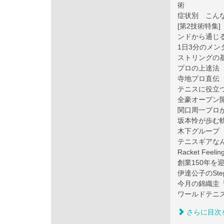
術
症状別 こん
[第2技術特集
ンドから通じ
1日3分のメン
ストリングの
プロの上達法
寺地プロ直伝
テニスに役立
全豪オープン
関口周一プロ
坂本怜が歩む
木下グループ 
テニスギアな
Racket Fee
創業150年を
伊達公子のStep 
今月の錦織圭「Mo
ワールドテニ
さらに目次