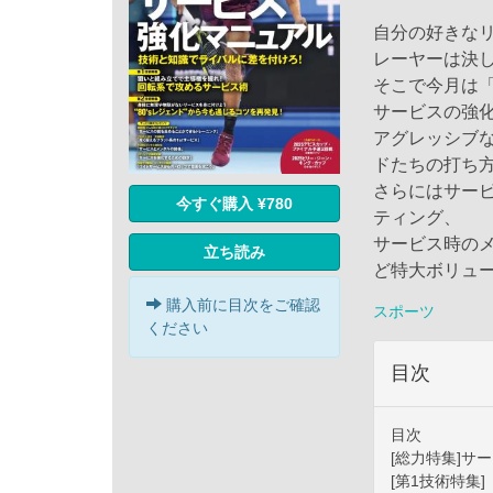
自分の好きな
レーヤーは決
そこで今月は
サービスの強
アグレッシブな
ドたちの打ち
さらにはサー
今すぐ購入 ¥780
ティング、
サービス時の
立ち読み
ど特大ボリュ
購入前に目次をご確認
スポーツ
ください
目次
目次
[総力特集]サ
[第1技術特集