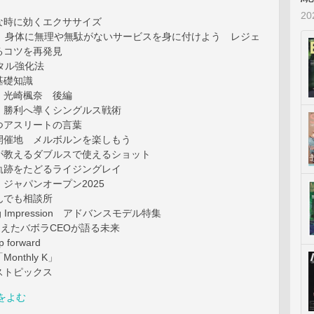
2
な時に効くエクササイズ
] 身体に無理や無駄がないサービスを身に付けよう レジェ
るコツを再発見
タル強化法
基礎知識
 光崎楓奈 後編
 勝利へ導くシングルス戦術
つアスリートの言葉
開催地 メルボルンを楽しもう
が教えるダブルスで使えるショット
軌跡をたどるライジングレイ
ジャパンオープン2025
んでも相談所
ling Impression アドバンスモデル特集
迎えたバボラCEOが語る未来
forward
nthly K」
ストピックス
をよむ