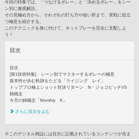
今回の特集では、「つなげるボレー」と「決めるボレー」をシー
ン別に徹底解説。
その見極め方から、それぞれの打ち方や狙い所まで、実戦に役立
つ極意を紹介する。
このテクニックを身に付けて、ネットプレーを完全に支配しよ
う！
目次
目次
[第1技術特集] シーン別でマスターするボレーの極意
坂本怜が歩む軌跡をたどる「ライジング レイ」
トッププロ極上ショット対決リターン N・ジョコビッチVS
錦織圭
今月の錦織圭「Monthly K」
さらに目次をよむ
※このデジタル雑誌には目次に記載されているコンテンツが含ま