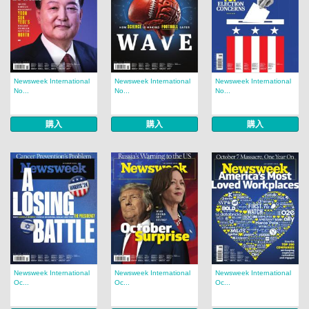
Newsweek International
Newsweek International
Newsweek International
No...
No...
No...
購入
購入
購入
Newsweek International
Newsweek International
Newsweek International
Oc...
Oc...
Oc...