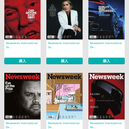
Newsweek International
Newsweek International
Newsweek International
Ja...
Ja...
De...
購入
購入
購入
Newsweek International
Newsweek International
Newsweek International
De...
De...
No...