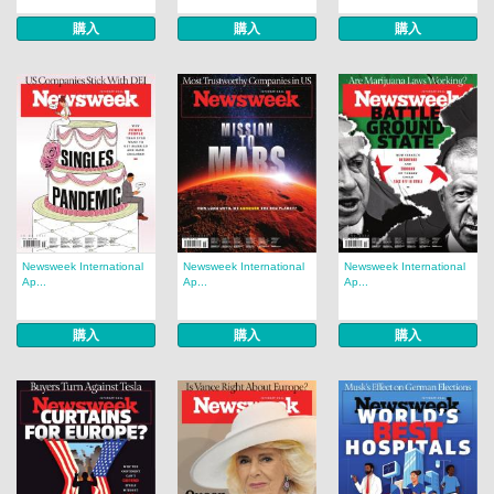
購入
購入
購入
Newsweek International
Newsweek International
Newsweek International
Ap...
Ap...
Ap...
購入
購入
購入