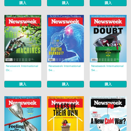
購入
購入
購入
Newsweek International
Newsweek International
Newsweek International
Oc...
Se...
Se...
購入
購入
購入