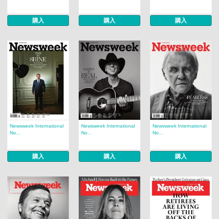
購入
購入
購入
Newsweek International
Newsweek International
Newsweek International
No...
No...
No...
購入
購入
購入