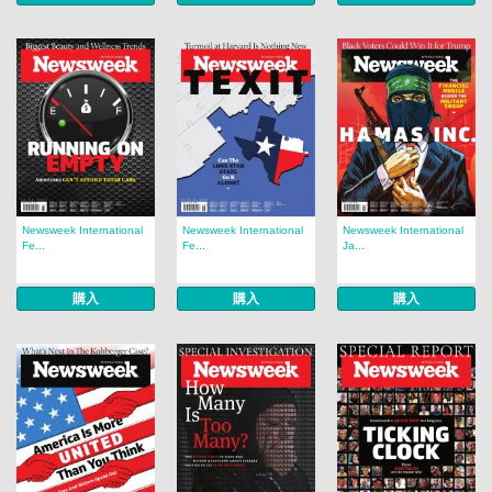
Newsweek International
Newsweek International
Newsweek International
Fe...
Fe...
Ja...
購入
購入
購入