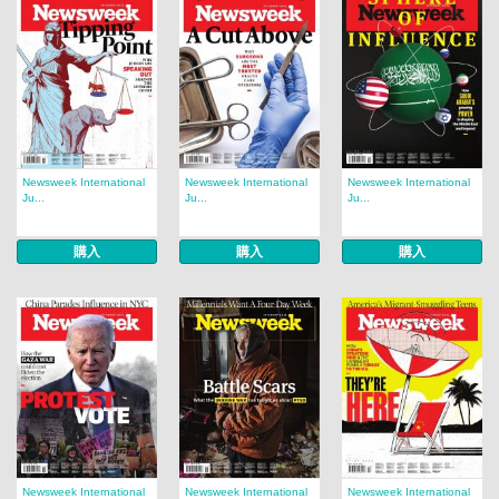
Newsweek International
Newsweek International
Newsweek International
Ju...
Ju...
Ju...
購入
購入
購入
Newsweek International
Newsweek International
Newsweek International