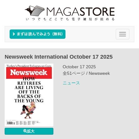
Toggle
navigati
Newsweek International October 17 2025
October 17 2025
全51ページ / Newsweek
ニュース
拡大