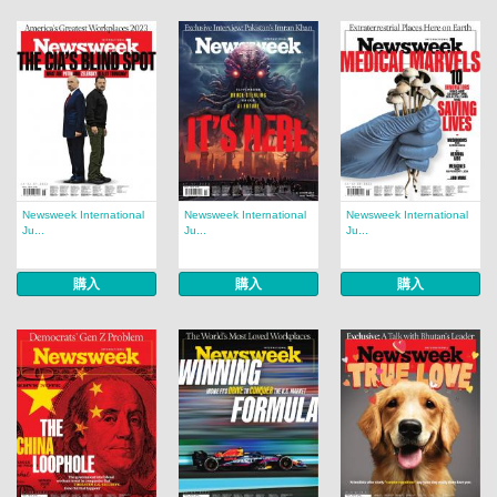
Newsweek International
Newsweek International
Newsweek International
Ju...
Ju...
Ju...
購入
購入
購入