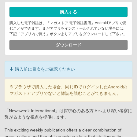
購入する
購入した電子雑誌は、「マガストア 電子雑誌書店」Androidアプリで読
むことができます。まだアプリをインストールされていない場合には、
下記「アプリ内で買う」ボタンよりアプリをダウンロードして下さい。
ダウンロード
購入前に目次をご確認ください
※ブラウザで購入した場合、同じIDでログインしたAndroidの
マガストアアプリでないと雑誌を読むことができません。
「Newsweek International」は探求心のある方々へより深い考察に
繋がるような視点を提供します。
This exciting weekly publication offers a clear combination of
news, culture and thought-provoking ideas that challenge the