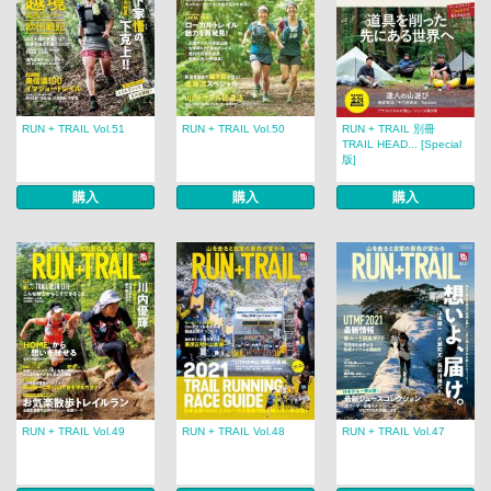
RUN + TRAIL Vol.51
RUN + TRAIL Vol.50
RUN + TRAIL 別冊
TRAIL HEAD... [Special
版]
購入
購入
購入
RUN + TRAIL Vol.49
RUN + TRAIL Vol.48
RUN + TRAIL Vol.47