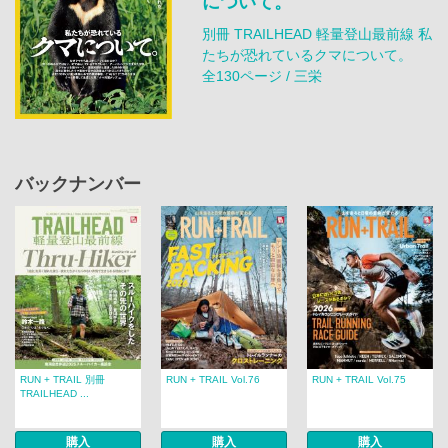
について。
別冊 TRAILHEAD 軽量登山最前線 私
たちが恐れているクマについて。
全130ページ / 三栄
バックナンバー
RUN + TRAIL 別冊
RUN + TRAIL Vol.76
RUN + TRAIL Vol.75
TRAILHEAD ...
購入
購入
購入