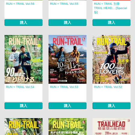
RUN + TRAIL Vol.56
RUN + TRAIL Vol.55
RUN + TRAIL 別冊
TRAIL HEAD... [Special
版]
購入
購入
購入
RUN + TRAIL Vol.54
RUN + TRAIL Vol.53
RUN + TRAIL Vol.52
購入
購入
購入